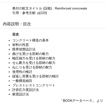
奥付の欧文タイトル (誤植) : Reinforced concreate
引用・参考文献: p[220]
内容説明・目次
目次
コンクリート構造の基本
材料の性質
限界状態設計法
曲げを受ける部材の耐力
軸圧縮力を受ける部材の耐力
せん断力を受ける部材の耐力
ねじりを受ける部材の耐力
使用性の検討
繰返し荷重を受ける部材の検討
一般構造細目
プレストレストコンクリート
許容応力度設計法
耐震設計法
「BOOKデータベース」 より