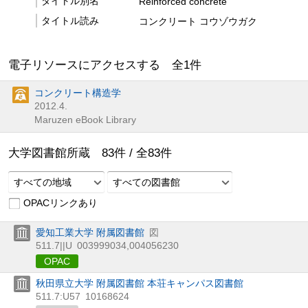
タイトル別名
Reinforced concrete
タイトル読み
コンクリート コウゾウガク
電子リソースにアクセスする 全
1
件
コンクリート構造学
2012.4.
Maruzen eBook Library
大学図書館所蔵
83
件 /
全
83
件
すべての地域
すべての図書館
OPACリンクあり
愛知工業大学 附属図書館
図
511.7||U
003999034,004056230
OPAC
秋田県立大学 附属図書館 本荘キャンパス図書館
511.7:U57
10168624