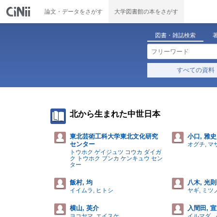
論文・データをさがす
大学図書館の本をさがす
図書・雑誌検索
すべての資料
北から生まれた中世日本
東北芸術工科大学東北文化研究
小口, 雅史
センター
オグチ, マ
トウホク ゲイジュツ コウカ ダイガ
ク トウホク ブンカ ケンキュウ セン
ター
飯村, 均
八木, 光則
イイムラ, ヒトシ
ヤギ, ミツ
横山, 英介
入間田, 
ヨコヤマ, エイスケ
イルマダ, 