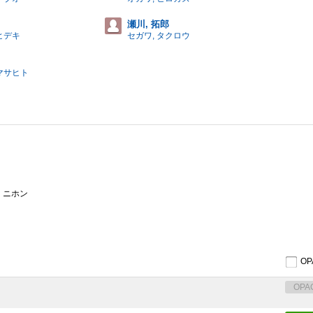
瀬川, 拓郎
ヒデキ
セガワ, タクロウ
 マサヒト
 ニホン
O
OPA