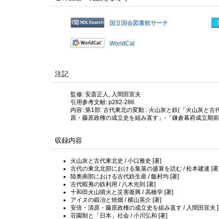
国立国会図書館サーチ
WorldCat
注記
監修: 安斎正人, 入間田宣夫
引用参考文献: p282-286
内容: 第1部: 古代東北の変動 : 火山灰と鉄(「火山灰と
原・藤原政権の成立史を組み直す」-「鎌倉幕府成立期前
収録内容
火山灰と古代東北史 / 小口雅史 [著]
古代の東北北部における集落の盛衰を読む / 松本建速 [著
陸奥南部における古代鉄生産 / 飯村均 [著]
古代蝦夷の鉄利用 / 八木光則 [著]
十和田火山噴火と災害復興 / 高橋学 [著]
アイヌの鍛冶と焼畑 / 横山英介 [著]
安倍・清原・藤原政権の成立史を組み直す / 入間田宣夫 [
荘園制と「日本」社会 / 小川弘和 [著]