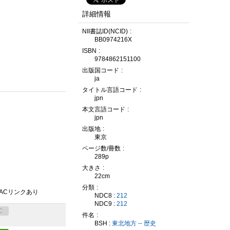
詳細情報
NII書誌ID(NCID)
BB0974216X
ISBN
9784862151100
出版国コード
ja
タイトル言語コード
jpn
本文言語コード
jpn
出版地
東京
ページ数/冊数
289p
大きさ
22cm
分類
PACリンクあり
NDC8 :
212
NDC9 :
212
C
件名
BSH :
東北地方 -- 歴史