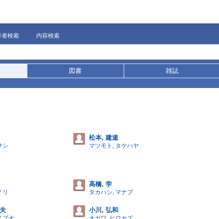
著者検索
内容検索
図書
雑誌
松本, 建速
サシ
マツモト, タケハヤ
高橋, 学
ノリ
タカハシ, マナブ
宣夫
小川, 弘和
ノブオ
オガワ, ヒロカズ