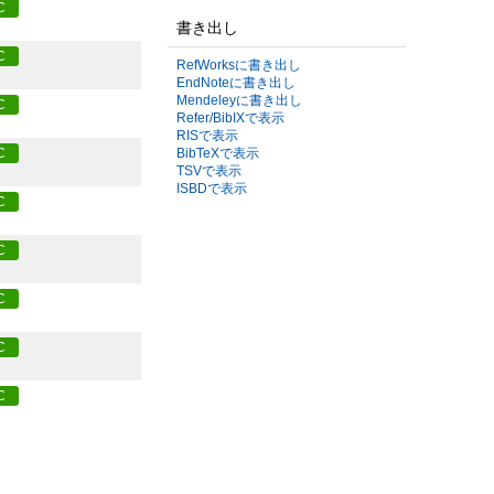
C
書き出し
C
RefWorksに書き出し
EndNoteに書き出し
Mendeleyに書き出し
C
Refer/BibIXで表示
RISで表示
C
BibTeXで表示
TSVで表示
ISBDで表示
C
C
C
C
C