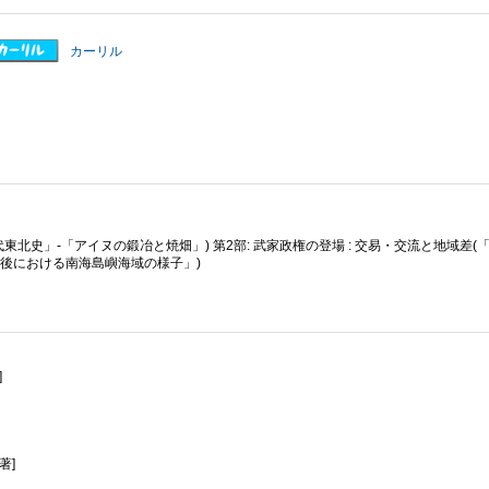
カーリル
古代東北史」-「アイヌの鍛冶と焼畑」) 第2部: 武家政権の登場 : 交易・交流と地域差(
後における南海島嶼海域の様子」)
]
著]