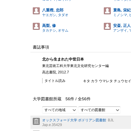
八重樫, 忠郎
蓑島, 栄紀
ヤエガシ, タダオ
ミノシマ, 
高梨, 修
安斎, 正人
タカナシ, オサム
アンザイ,
書誌事項
北から生まれた中世日本
東北芸術工科大学東北文化研究センター編
高志書院, 2012.7
タイトル読み
キタ カラ ウマレタ チュウセイ
大学図書館所蔵
56
件 /
全
56
件
すべての地域
すべての図書館
オックスフォード大学 ボドリアン図書館
BJL
Jap.e.35429