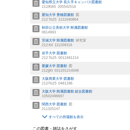
愛知県立大学 長久手キャンパス図書館
212/Ki65
205542516
愛知大学 豊橋図書館
図
212:To25
1211040864
秋田公立美術大学 附属図書館
0614993
茨城大学 附属図書館
研究室
212:Kit
111209316
岩手大学 図書館
212:To25
0012481214
愛媛大学 図書館
図
212||KI
031201214046
大阪商業大学 図書館
212/To25
0481296
大阪大学 附属図書館 総合図書館
10502496697
関西大学 図書館
図
211325147
すべての所蔵館を表示
この図書・雑誌をさがす