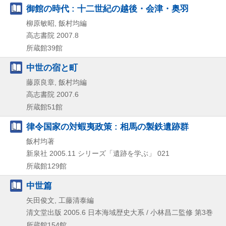
御館の時代 : 十二世紀の越後・会津・奥羽
柳原敏昭, 飯村均編
高志書院
2007.8
所蔵館39館
中世の宿と町
藤原良章, 飯村均編
高志書院
2007.6
所蔵館51館
律令国家の対蝦夷政策 : 相馬の製鉄遺跡群
飯村均著
新泉社
2005.11
シリーズ「遺跡を学ぶ」 021
所蔵館129館
中世篇
矢田俊文, 工藤清泰編
清文堂出版
2005.6
日本海域歴史大系 / 小林昌二監修 第3巻
所蔵館154館