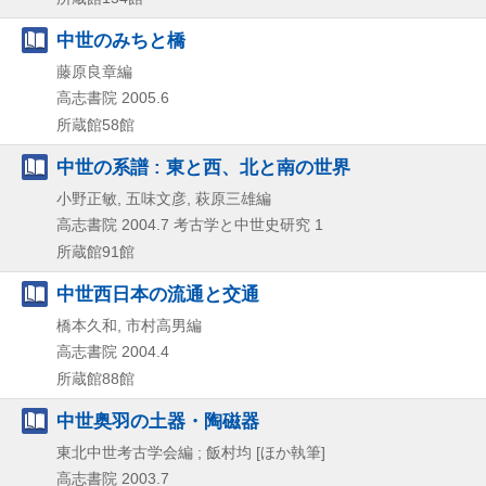
中世のみちと橋
藤原良章編
高志書院
2005.6
所蔵館58館
中世の系譜 : 東と西、北と南の世界
小野正敏, 五味文彦, 萩原三雄編
高志書院
2004.7
考古学と中世史研究 1
所蔵館91館
中世西日本の流通と交通
橋本久和, 市村高男編
高志書院
2004.4
所蔵館88館
中世奥羽の土器・陶磁器
東北中世考古学会編 ; 飯村均 [ほか執筆]
高志書院
2003.7