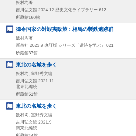
飯村均著
吉川弘文館
2024.12
歴史文化ライブラリー 612
所蔵館160館
律令国家の対蝦夷政策 : 相馬の製鉄遺跡群
飯村均著
新泉社
2023.9
改訂版
シリーズ「遺跡を学ぶ」 021
所蔵館37館
東北の名城を歩く
飯村均, 室野秀文編
吉川弘文館
2021.11
北東北編続
所蔵館51館
東北の名城を歩く
飯村均, 室野秀文編
吉川弘文館
2021.9
南東北編続
所蔵館44館