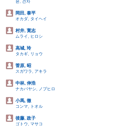
윤, 건차
岡田, 泰平
オカダ, タイヘイ
村井, 寛志
ムライ, ヒロシ
高城, 玲
タカギ, リョウ
菅原, 昭
スガワラ, アキラ
中林, 伸浩
ナカバヤシ, ノブヒロ
小馬, 徹
コンマ, トオル
後藤, 政子
ゴトウ, マサコ