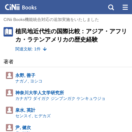
CiNii Books機能統合対応の追加実施をいたしました
植民地近代性の国際比較 : アジア・アフリ
カ・ラテンアメリカの歴史経験
関連文献: 1件
著者
永野, 善子
ナガノ, ヨシコ
神奈川大学人文学研究所
カナガワ ダイガク ジンブンガク ケンキュウジョ
泉水, 英計
センスイ, ヒデカズ
尹, 健次