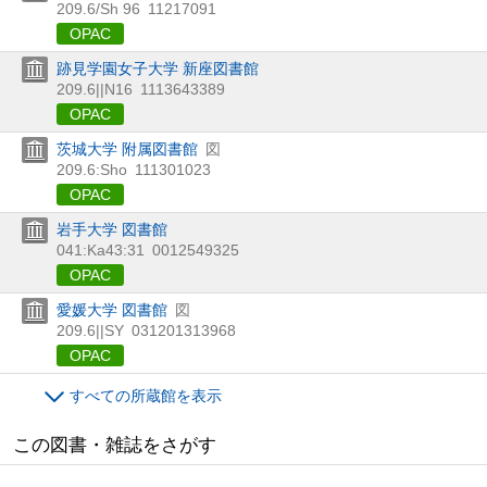
209.6/Sh 96
11217091
OPAC
跡見学園女子大学 新座図書館
209.6||N16
1113643389
OPAC
茨城大学 附属図書館
図
209.6:Sho
111301023
OPAC
岩手大学 図書館
041:Ka43:31
0012549325
OPAC
愛媛大学 図書館
図
209.6||SY
031201313968
OPAC
すべての所蔵館を表示
この図書・雑誌をさがす