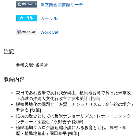
国立国会図書館サーチ
カーリル
WorldCat
注記
参考文献: 各章末
収録内容
親日であれ親米であれ我が郷土 : 植民地台湾で育った米軍政
下琉球の沖縄人文化行政官 / 泉水英計 [執筆]
脱植民地化の課題と「左翼」ナショナリズム : 金斗鎔の場合 /
尹健次 [執筆]
抵抗の歴史としての反米ナショナリズム : レナト・コンスタ
ンティーノを読む / 永野善子 [執筆]
植民地期タガログ語短編小説にみる教育と近代 : 農村・学
歴・植民地都市 / 岡田泰平 [執筆]