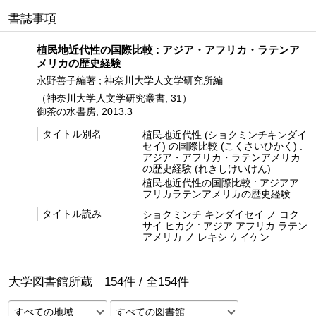
書誌事項
植民地近代性の国際比較 : アジア・アフリカ・ラテンア
メリカの歴史経験
永野善子編著 ; 神奈川大学人文学研究所編
（神奈川大学人文学研究叢書, 31）
御茶の水書房, 2013.3
タイトル別名
植民地近代性 (ショクミンチキンダイ
セイ) の国際比較 (こくさいひかく) :
アジア・アフリカ・ラテンアメリカ
の歴史経験 (れきしけいけん)
植民地近代性の国際比較 : アジアア
フリカラテンアメリカの歴史経験
タイトル読み
ショクミンチ キンダイセイ ノ コク
サイ ヒカク : アジア アフリカ ラテン
アメリカ ノ レキシ ケイケン
大学図書館所蔵
154
件 /
全
154
件
すべての地域
すべての図書館