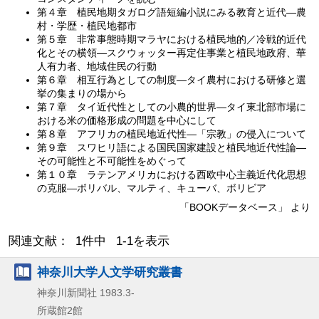
第４章 植民地期タガログ語短編小説にみる教育と近代—農
村・学歴・植民地都市
第５章 非常事態時期マラヤにおける植民地的／冷戦的近代
化とその横領—スクウォッター再定住事業と植民地政府、華
人有力者、地域住民の行動
第６章 相互行為としての制度—タイ農村における研修と選
挙の集まりの場から
第７章 タイ近代性としての小農的世界—タイ東北部市場に
おける米の価格形成の問題を中心にして
第８章 アフリカの植民地近代性—「宗教」の侵入について
第９章 スワヒリ語による国民国家建設と植民地近代性論—
その可能性と不可能性をめぐって
第１０章 ラテンアメリカにおける西欧中心主義近代化思想
の克服—ボリバル、マルティ、キューバ、ボリビア
「BOOKデータベース」 より
関連文献： 1件中 1-1を表示
神奈川大学人文学研究叢書
神奈川新聞社
1983.3-
所蔵館2館