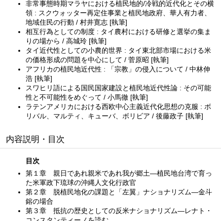
非常事態時期マラヤにおける植民地的/冷戦的近代化とその横
領 : スクウォッター再定住事業と植民地政府、華人有力者、
地域住民の行動 / 村井寛志 [執筆]
相互行為としての制度 : タイ農村における研修と選挙の集ま
りの場から / 高城玲 [執筆]
タイ近代性としての小農的世界 : タイ東北部市場における米
の価格形成の問題を中心にして / 菅原昭 [執筆]
アフリカの植民地近代性 : 「宗教」の侵入について / 中林伸
浩 [執筆]
スワヒリ語による国民国家建設と植民地近代性論 : その可能
性と不可能性をめぐって / 小馬徹 [執筆]
ラテンアメリカにおける西欧中心主義近代化思想の克服 : ボ
リバル、マルティ、キューバ、ボリビア / 後藤政子 [執筆]
内容説明・目次
目次
第１章 親日であれ親米であれ我が郷土—植民地台湾で育っ
た米軍政下琉球の沖縄人文化行政官
第２章 脱植民地化の課題と「左翼」ナショナリズム—金斗
鎔の場合
第３章 抵抗の歴史としての反米ナショナリズム—レナト・
コンスタンティーノを読む