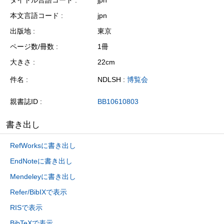
本文言語コード
jpn
出版地
東京
ページ数/冊数
1冊
大きさ
22cm
件名
NDLSH :
博覧会
親書誌ID
BB10610803
書き出し
RefWorksに書き出し
EndNoteに書き出し
Mendeleyに書き出し
Refer/BibIXで表示
RISで表示
BibTeXで表示