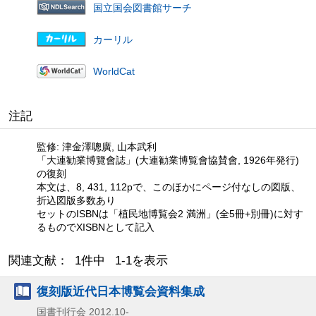
国立国会図書館サーチ
カーリル
WorldCat
注記
監修: 津金澤聰廣, 山本武利
「大連勧業博覽會誌」(大連勧業博覧會協賛會, 1926年発行)
の復刻
本文は、8, 431, 112pで、このほかにページ付なしの図版、
折込図版多数あり
セットのISBNは「植民地博覧会2 満洲」(全5冊+別冊)に対す
るものでXISBNとして記入
関連文献： 1件中 1-1を表示
復刻版近代日本博覧会資料集成
国書刊行会
2012.10-