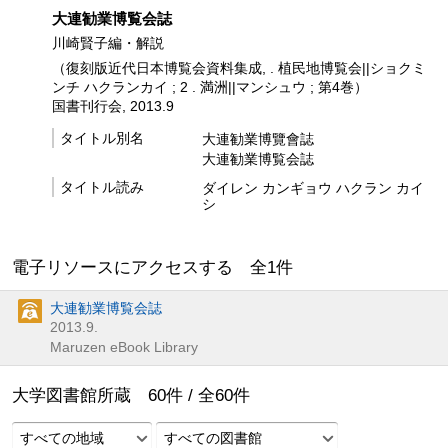
大連勧業博覧会誌
川崎賢子編・解説
（復刻版近代日本博覧会資料集成, . 植民地博覧会||ショクミ
ンチ ハクランカイ ; 2 . 満洲||マンシュウ ; 第4巻）
国書刊行会, 2013.9
タイトル別名
大連勧業博覽會誌
大連勧業博覧会誌
タイトル読み
ダイレン カンギョウ ハクラン カイ
シ
電子リソースにアクセスする 全
1
件
大連勧業博覧会誌
2013.9.
Maruzen eBook Library
大学図書館所蔵
60
件 /
全
60
件
すべての地域
すべての図書館