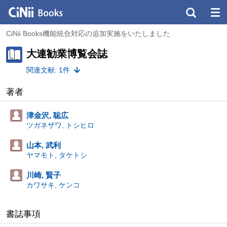
CiNii Books機能統合対応の追加実施をいたしました
大連勧業博覧会誌
関連文献: 1件
著者
津金沢, 聡広
ツガネザワ, トシヒロ
山本, 武利
ヤマモト, タケトシ
川崎, 賢子
カワサキ, ケンコ
書誌事項