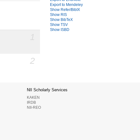
Export to Mendeley
Show Refer/BibIX
Show RIS
Show BibTeX
Show TSV
Show ISBD
1
2
NII Scholarly Services
KAKEN
IRDB
NII-REO