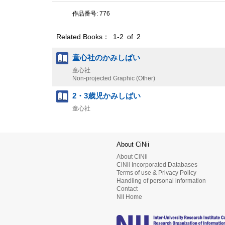
作品番号: 776
Related Books： 1-2 of 2
童心社のかみしばい
童心社
Non-projected Graphic (Other)
2・3歳児かみしばい
童心社
About CiNii
About CiNii
CiNii Incorporated Databases
Terms of use & Privacy Policy
Handling of personal information
Contact
NII Home