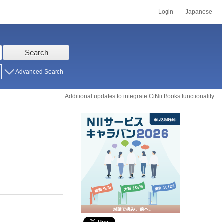
Login
Japanese
Search
Advanced Search
Additional updates to integrate CiNii Books functionality