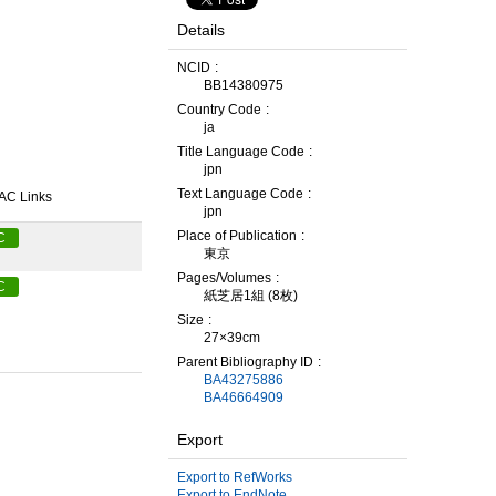
Details
NCID
BB14380975
Country Code
ja
Title Language Code
jpn
Text Language Code
AC Links
jpn
Place of Publication
C
東京
Pages/Volumes
C
紙芝居1組 (8枚)
Size
27×39cm
Parent Bibliography ID
BA43275886
BA46664909
Export
Export to RefWorks
Export to EndNote