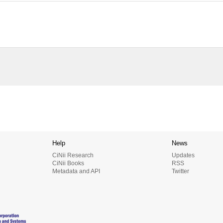
Help
News
CiNii Research
Updates
CiNii Books
RSS
Metadata and API
Twitter