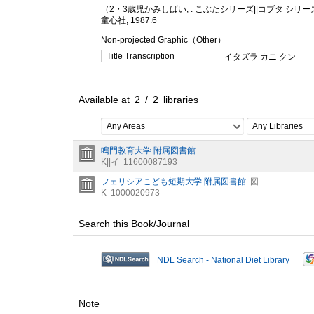
（2・3歳児かみしばい, . こぶたシリーズ||コブタ シ
童心社, 1987.6
Non-projected Graphic（Other）
Title Transcription
イタズラ カニ クン
Available at
2
/
2
libraries
Any Areas
Any Libraries
鳴門教育大学 附属図書館
K||イ
11600087193
フェリシアこども短期大学 附属図書館
図
K
1000020973
Search this Book/Journal
NDL Search - National Diet Library
Note