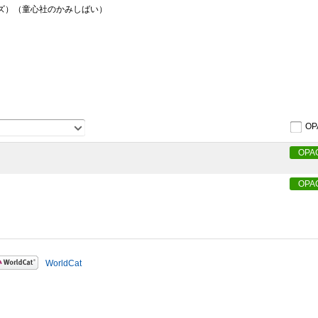
リーズ）（童心社のかみしばい）
OP
OPA
OPA
WorldCat