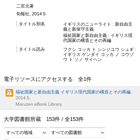
二宮元著
旬報社, 2014.5
タイトル別名
イギリスのニューライト : 新自由主
義と新保守主義
福祉国家と新自由主義 : イギリス現
代国家の構造とその再編
タイトル読み
フクシ コッカ ト シンジユウ シュギ :
イギリス ゲンダイ コッカ ノ コウゾ
ウ ト ソノ サイヘン
電子リソースにアクセスする 全
1
件
福祉国家と新自由主義 イギリス現代国家の構造とその再編 .
2014.5.
Maruzen eBook Library
大学図書館所蔵
153
件 /
全
153
件
すべての地域
すべての図書館