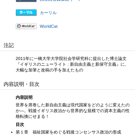
カーリル
WorldCat
注記
2011年に一橋大学大学院社会学研究科に提出した博士論文
『イギリスのニューライト : 新自由主義と新保守主義』に、
大幅な加筆と改稿の手を加えたもの
内容説明・目次
内容説明
世界を席巻した新自由主義は現代国家をどのように変えたの
か—。戦後イギリス政治から世界的な規模での資本主義の性
格転換にせまる！
目次
第１章 福祉国家をめぐる戦後コンセンサス政治の形成