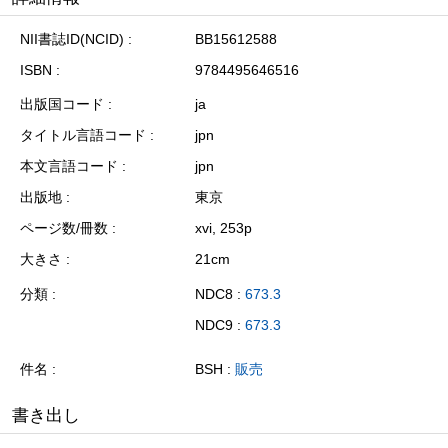
NII書誌ID(NCID)
BB15612588
ISBN
9784495646516
出版国コード
ja
タイトル言語コード
jpn
本文言語コード
jpn
出版地
東京
ページ数/冊数
xvi, 253p
大きさ
21cm
分類
NDC8 :
673.3
NDC9 :
673.3
件名
BSH :
販売
書き出し