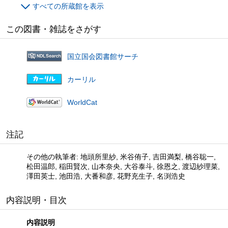
すべての所蔵館を表示
この図書・雑誌をさがす
国立国会図書館サーチ
カーリル
WorldCat
注記
その他の執筆者: 地頭所里紗, 米谷侑子, 吉田満梨, 橋谷聡一,
松田温郎, 稲田賢次, 山本奈央, 大谷泰斗, 徐恩之, 渡辺紗理菜,
澤田英士, 池田浩, 大番和彦, 花野充生子, 名渕浩史
内容説明・目次
内容説明