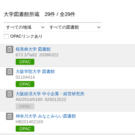
大学図書館所蔵
29
件 /
全
29
件
すべての地域
すべての図書館
OPACリンクあり
桜美林大学 図書館
673.3/Ta82
20386322
OPAC
大阪学院大学 図書館
01104414
OPAC
大阪経済大学 中小企業・経営研究所
A5/2014/0189
920012522
OPAC
神奈川大学 みなとみらい図書館
HB201402169
OPAC