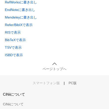
RefWorksに書き出し
EndNoteに書き出し
Mendeleyに書き出し
Refer/BibIXで表示
RISで表示
BibTeXで表示
TSVで表示
ISBDで表示
ページトップへ
スマートフォン版
|
PC版
CiNiiについて
CiNiiについて