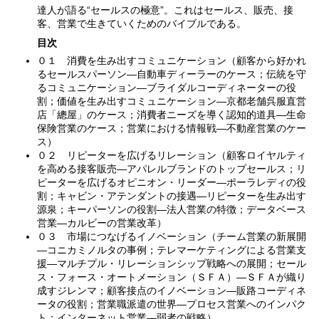
達人が語る“セールスの極意”。これはセールス、販売、接
客、営業で生きていくためのバイブルである。
目次
０１ 消費を生み出すコミュニケーション（顧客から好かれ
るセールスパーソン—自動車ディーラーのケース；伝統を守
るコミュニケーション—ブライダルコーディネーターの役
割；価値を生み出すコミュニケーション—京都老舗呉服直営
店「總屋」のケース；消費者ニーズを導く認知的道具—生命
保険営業のケース；営業における情報戦—不動産営業のケー
ス）
０２ リピーターを広げるリレーション（顧客ロイヤルティ
を高める接客販売—アパレルブランドのトップセールス；リ
ピーターを広げるオピニオン・リーダー—ポーラレディの役
割；キャビン・アテンダントの接遇—リピーターを生み出す
源泉；キーパーソンの役割—法人営業の特徴；データベース
営業—カルビーの営業改革）
０３ 市場につなげるイノベーション（チーム営業の新展開
—コニカミノルタの事例；テレマーケティングによる営業支
援—マルチプル・リレーションシップ戦略への展開；セール
ス・フォース・オートメーション（ＳＦＡ）—ＳＦＡが織り
成すジレンマ；顧客接点のイノベーション—販路コーディネ
ータの役割；営業職派遣の世界—プロセス営業へのインパク
ト；インターネット営業—弱者の戦略）