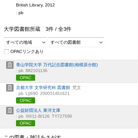
British Library, 2012
: pb
大学図書館所蔵
3
件 /
全
3
件
すべての地域
すべての図書館
OPACリンクあり
青山学院大学 万代記念図書館(相模原分館)
: pb
882101136
OPAC
京都大学 文学研究科 図書館
梵文
: pb
L||690
200031451621
OPAC
公益財団法人 東洋文庫
: pb
XII/11-B/126
TY727590
OPAC
この図書・雑誌をさがす