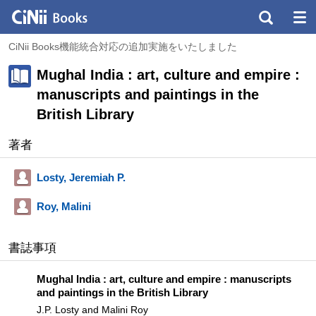
CiNii Books機能統合対応の追加実施をいたしました
Mughal India : art, culture and empire :
manuscripts and paintings in the
British Library
著者
Losty, Jeremiah P.
Roy, Malini
書誌事項
Mughal India : art, culture and empire : manuscripts
and paintings in the British Library
J.P. Losty and Malini Roy