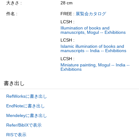
大きさ
28 cm
件名
FREE :
展覧会カタログ
LCSH :
Illumination of books and
manuscripts, Mogul -- Exhibitions
LCSH :
Islamic illumination of books and
manuscripts -- India -- Exhibitions
LCSH :
Miniature painting, Mogul -- India --
Exhibitions
書き出し
RefWorksに書き出し
EndNoteに書き出し
Mendeleyに書き出し
Refer/BibIXで表示
RISで表示