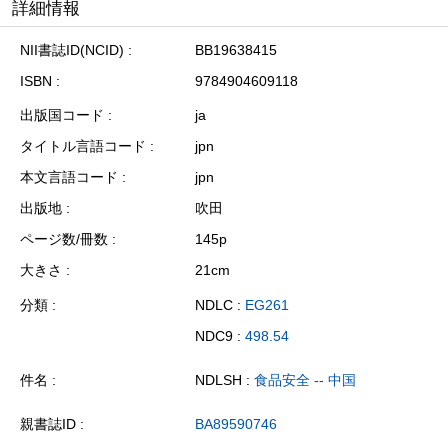
詳細情報
NII書誌ID(NCID)
BB19638415
ISBN
9784904609118
出版国コード
ja
タイトル言語コード
jpn
本文言語コード
jpn
出版地
吹田
ページ数/冊数
145p
大きさ
21cm
分類
NDLC :
EG261
NDC9 :
498.54
件名
NDLSH :
食品安全 -- 中国
親書誌ID
BA89590746