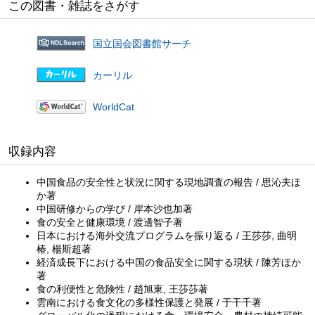
この図書・雑誌をさがす
国立国会図書館サーチ
カーリル
WorldCat
収録内容
中国食品の安全性と状況に関する現地調査の報告 / 思沁夫ほ
か著
中国研修からの学び / 岸本沙也加著
食の安全と健康環境 / 渡邊智子著
日本における海外交流プログラムを振り返る / 王莎莎, 曲明
椿, 楊斯超著
経済成長下における中国の食品安全に関する現状 / 陳芳ほか
著
食の利便性と危険性 / 趙旭東, 王莎莎著
雲南における食文化の多様性保護と発展 / 于干千著