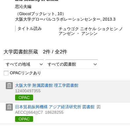
思沁夫編
（Glocolブックレット, 10）
大阪大学グローバルコラボレーションセンター, 2013.3
タイトル読み
チュウゴク ニオケル ショクヒン ノ
アンゼン ・ アンシン
大学図書館所蔵
2
件 /
全
2
件
すべての地域
すべての図書館
OPACリンクあり
大阪大学 附属図書館 理工学図書館
12400497355
OPAC
日本貿易振興機構 アジア経済研究所 図書館
図
AECC||664||C7
18628255
OPAC