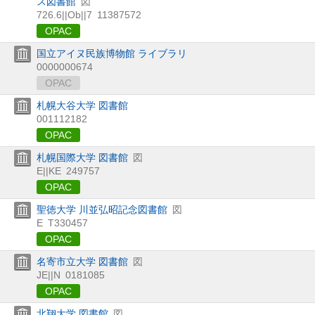
ス図書館
図
726.6||Ob||7
11387572
OPAC
国立アイヌ民族博物館 ライブラリ
0000000674
OPAC
札幌大谷大学 図書館
001112182
OPAC
札幌国際大学 図書館
図
E||KE
249757
OPAC
聖徳大学 川並弘昭記念図書館
図
E
T330457
OPAC
名寄市立大学 図書館
図
JE||N
0181085
OPAC
北翔大学 図書館
図