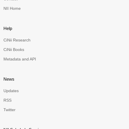
NII Home
Help
CiNii Research
CiNii Books
Metadata and API
News
Updates
RSS
Twitter