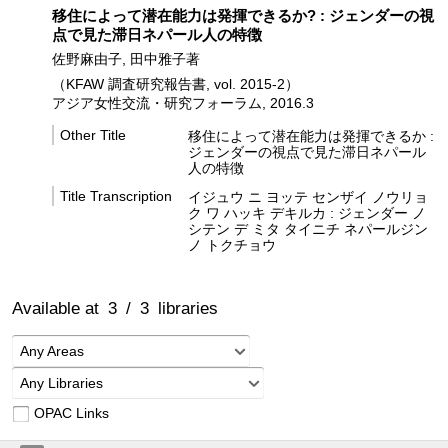
移住によって潜在能力は発揮できるか? : ジェンダーの視
点で見た滞日ネパール人の特徴
佐野麻由子, 田中雅子著
（KFAW 調査研究報告書, vol. 2015-2）
アジア女性交流・研究フォーラム, 2016.3
Other Title
移住によって潜在能力は発揮できるか :
ジェンダーの視点で見た滞日ネパール
人の特徴
Title Transcription
イジュウ ニ ヨッテ センザイ ノウリョ
ク ワ ハッキ デキルカ : ジェンダー ノ
シテン デ ミタ タイニチ ネパールジン
ノ トクチョウ
Available at
3
/
3
libraries
Any Areas
Any Libraries
OPAC Links