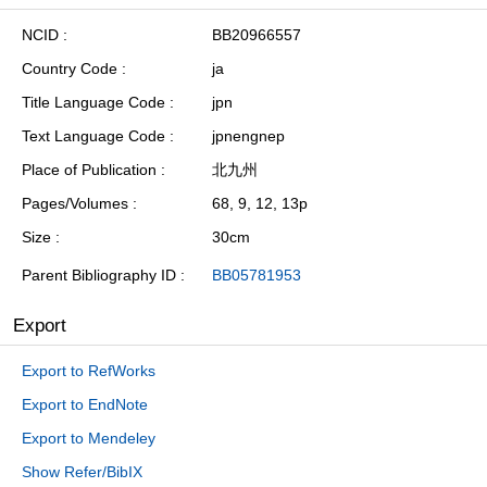
NCID
BB20966557
Country Code
ja
Title Language Code
jpn
Text Language Code
jpnengnep
Place of Publication
北九州
Pages/Volumes
68, 9, 12, 13p
Size
30cm
Parent Bibliography ID
BB05781953
Export
Export to RefWorks
Export to EndNote
Export to Mendeley
Show Refer/BibIX