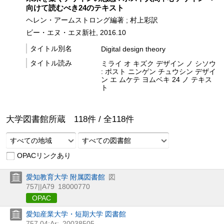
向けて読むべき24のテキスト
ヘレン・アームストロング編著 ; 村上彩訳
ビー・エヌ・エヌ新社, 2016.10
タイトル別名
Digital design theory
タイトル読み
ミライ オ キズク デザイン ノ シソウ
: ポスト ニンゲン チュウシン デザイ
ン エ ムケテ ヨムベキ 24 ノ テキス
ト
大学図書館所蔵
118
件 /
全
118
件
すべての地域
すべての図書館
OPACリンクあり
愛知教育大学 附属図書館
図
757||A79
18000770
OPAC
愛知産業大学・短期大学 図書館
757.04;Ar;
20038505