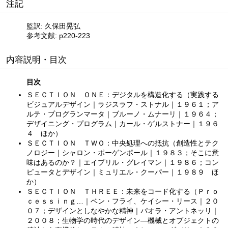
注記
監訳: 久保田晃弘
参考文献: p220-223
内容説明・目次
目次
ＳＥＣＴＩＯＮ ＯＮＥ：デジタルを構造化する（実践する
ビジュアルデザイン｜ラジスラフ・ストナル｜１９６１；ア
ルテ・プログランマータ｜ブルーノ・ムナーリ｜１９６４；
デザイニング・プログラム｜カール・ゲルストナー｜１９６
４ ほか）
ＳＥＣＴＩＯＮ ＴＷＯ：中央処理への抵抗（創造性とテク
ノロジー｜シャロン・ポーゲンポール｜１９８３；そこに意
味はあるのか？｜エイプリル・グレイマン｜１９８６；コン
ピュータとデザイン｜ミュリエル・クーパー｜１９８９ ほ
か）
ＳＥＣＴＩＯＮ ＴＨＲＥＥ：未来をコード化する（Ｐｒｏ
ｃｅｓｓｉｎｇ…｜ベン・フライ、ケイシー・リース｜２０
０７；デザインとしなやかな精神｜パオラ・アントネッリ｜
２００８；生物学の時代のデザイン—機械とオブジェクトの