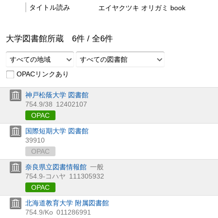
タイトル読み
エイヤクツキ オリガミ book
大学図書館所蔵
6
件 /
全
6
件
すべての地域
すべての図書館
OPACリンクあり
神戸松蔭大学 図書館
754.9/38
12402107
OPAC
国際短期大学 図書館
39910
OPAC
奈良県立図書情報館
一般
754.9-コハヤ
111305932
OPAC
北海道教育大学 附属図書館
754.9/Ko
011286991