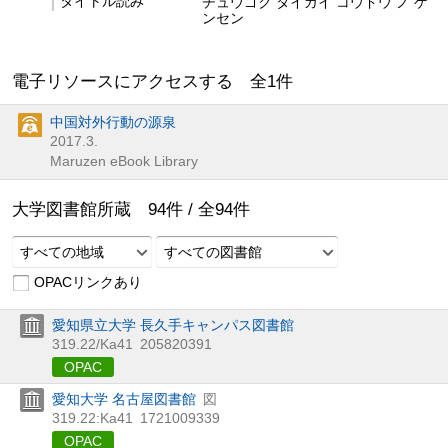
タイトル読み
チュウゴク タイガイ コウドウ ノ ゲ
ンセン
電子リソースにアクセスする 全
1
件
中国対外行動の源泉
2017.3.
Maruzen eBook Library
大学図書館所蔵
94
件 /
全
94
件
すべての地域
すべての図書館
OPACリンクあり
愛知県立大学 長久手キャンパス図書館
319.22/Ka41
205820391
OPAC
愛知大学 名古屋図書館
図
319.22:Ka41
1721009339
OPAC