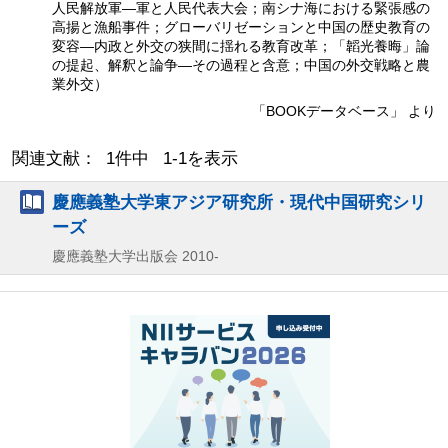
人民解放軍—軍と人民代表大会；南シナ海における緊張感の
高揚と漁船事件；グローバリゼーションと中国の歴史教育の
変容—内政と外交の狭間に揺れる教育改革；「韜光養晦」論
の提起、解釈と論争—その過程と含意；中国の外交戦略と農
業外交）
「BOOKデータベース」 より
関連文献： 1件中 1-1を表示
慶應義塾大学東アジア研究所・現代中国研究シリ
ーズ
慶應義塾大学出版会
2010-