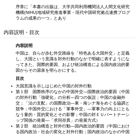
序章に「本書の出版は、大学共同利用機関法人人間文化研究
機構(NIHU)地域研究推進事業・現代中国研究拠点連携プログ
ラムの成果の一つ」とあり
内容説明・目次
内容説明
中国は、自らが歩む外交路線を「特色ある大国外交」と定義
し、大国という意識を対外行動のなかで明確に表すようにな
ってきた。国際的要因、および統治構造による国内政治的要
因からその源泉を明らかにする。
目次
大国意識を示しはじめた中国の対外行動
第１部 国際秩序のなかの中国外交—国際政治的要因（中国
の対外行動「強硬化」の分析—四つの仮説；中国の金融外
交；「法の支配」の国際政治—東・南シナ海をめぐる協調と
競争；中国外交における「軍事外交」—軍事力の向上にとも
なう量的・質的変化とその影響；中国の対ＥＵパートナーシ
ップ関係の発展—「求同存異」の発展方式）
第２部 統治構造と対外行動—国内政治的要因（中国におけ
る国内政治・社会の変化と対外行動；国内政治のなかの中国