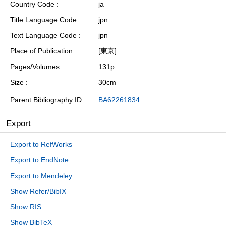
Country Code
ja
Title Language Code
jpn
Text Language Code
jpn
Place of Publication
[東京]
Pages/Volumes
131p
Size
30cm
Parent Bibliography ID
BA62261834
Export
Export to RefWorks
Export to EndNote
Export to Mendeley
Show Refer/BibIX
Show RIS
Show BibTeX