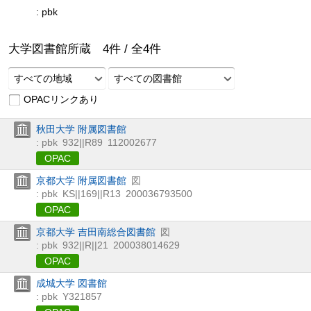
: pbk
大学図書館所蔵
4
件 /
全
4
件
すべての地域
すべての図書館
OPACリンクあり
秋田大学 附属図書館
: pbk
932||R89
112002677
OPAC
京都大学 附属図書館
図
: pbk
KS||169||R13
200036793500
OPAC
京都大学 吉田南総合図書館
図
: pbk
932||R||21
200038014629
OPAC
成城大学 図書館
: pbk
Y321857