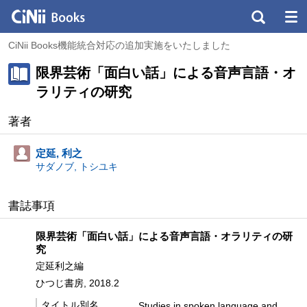
CiNii Books機能統合対応の追加実施をいたしました
限界芸術「面白い話」による音声言語・オ
ラリティの研究
著者
定延, 利之
サダノブ, トシユキ
書誌事項
限界芸術「面白い話」による音声言語・オラリティの研
究
定延利之編
ひつじ書房, 2018.2
タイトル別名
Studies in spoken language and