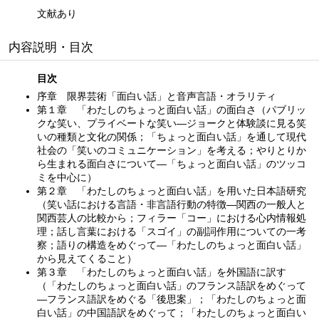
文献あり
内容説明・目次
目次
序章 限界芸術「面白い話」と音声言語・オラリティ
第１章 「わたしのちょっと面白い話」の面白さ（パブリッ
クな笑い、プライベートな笑い—ジョークと体験談に見る笑
いの種類と文化の関係；「ちょっと面白い話」を通して現代
社会の「笑いのコミュニケーション」を考える；やりとりか
ら生まれる面白さについて—「ちょっと面白い話」のツッコ
ミを中心に）
第２章 「わたしのちょっと面白い話」を用いた日本語研究
（笑い話における言語・非言語行動の特徴—関西の一般人と
関西芸人の比較から；フィラー「コー」における心内情報処
理；話し言葉における「スゴイ」の副詞作用についての一考
察；語りの構造をめぐって—「わたしのちょっと面白い話」
から見えてくること）
第３章 「わたしのちょっと面白い話」を外国語に訳す
（「わたしのちょっと面白い話」のフランス語訳をめぐって
—フランス語訳をめぐる「後思案」；「わたしのちょっと面
白い話」の中国語訳をめぐって；「わたしのちょっと面白い