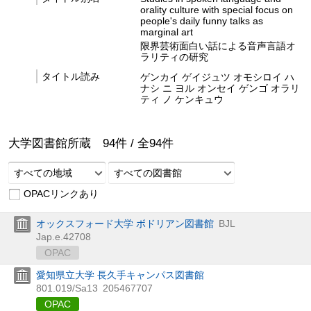
orality culture with special focus on
people's daily funny talks as
marginal art
限界芸術面白い話による音声言語オ
ラリティの研究
タイトル読み
ゲンカイ ゲイジュツ オモシロイ ハ
ナシ ニ ヨル オンセイ ゲンゴ オラリ
ティ ノ ケンキュウ
大学図書館所蔵
94
件 /
全
94
件
すべての地域
すべての図書館
OPACリンクあり
オックスフォード大学 ボドリアン図書館
BJL
Jap.e.42708
OPAC
愛知県立大学 長久手キャンパス図書館
801.019/Sa13
205467707
OPAC