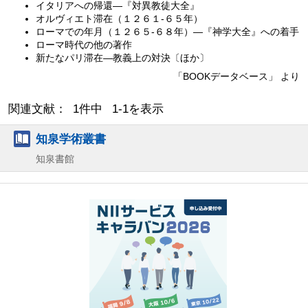
イタリアへの帰還—『対異教徒大全』
オルヴィエト滞在（１２６１‐６５年）
ローマでの年月（１２６５‐６８年）—『神学大全』への着手
ローマ時代の他の著作
新たなパリ滞在—教義上の対決〔ほか〕
「BOOKデータベース」 より
関連文献： 1件中 1-1を表示
知泉学術叢書
知泉書館