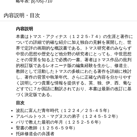
略年表: p[705]-710
内容説明・目次
内容説明
本書はトマス・アクィナス（１２２５‐７４）の生涯と著作に
ついての詳細で的確な紹介に加え独自の見解を展開した、世
界で定評の画期的な概説書である。トマス研究者のみならず
中世の思想や歴史など他分野の研究者にとっても、中世思想
とその背景を知る上で必携の一書。著者はトマス作品の批判
的校訂版であるレオニーナ版の編集経験を生かし、修道士、
教師として活動したトマスの多岐にわたる著作を詳細に検討
し、著作の背景や執筆年代、さらに正確な内容を分かりやす
く説明しつつ貴重な情報を提供する。英、独、伊、西、葡な
どすでに７か国語に翻訳されており、本書は最新の改訂に基
づく決定版である。
目次
波乱に富んだ青年時代（１２２４／２５‐４５年）
アルベルトゥス・マグヌスの弟子（１２４５‐５２年）
パリで教えた最初の年月（１２５２‐５６年）
聖書の教師（１２５６‐５９年）
托鉢修道会の弁護者