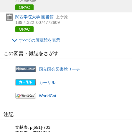
212055666
OPAC
関西学院大学 図書館
上ケ原
189.4:322
0074772609
OPAC
すべての所蔵館を表示
この図書・雑誌をさがす
国立国会図書館サーチ
カーリル
WorldCat
注記
文献表: p[651]-703