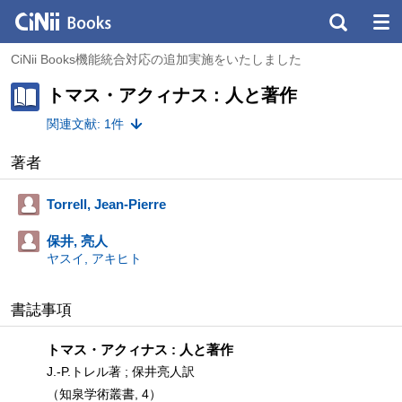
CiNii Books機能統合対応の追加実施をいたしました
トマス・アクィナス : 人と著作
関連文献: 1件
著者
Torrell, Jean-Pierre
保井, 亮人
ヤスイ, アキヒト
書誌事項
トマス・アクィナス : 人と著作
J.‐P.トレル著 ; 保井亮人訳
（知泉学術叢書, 4）