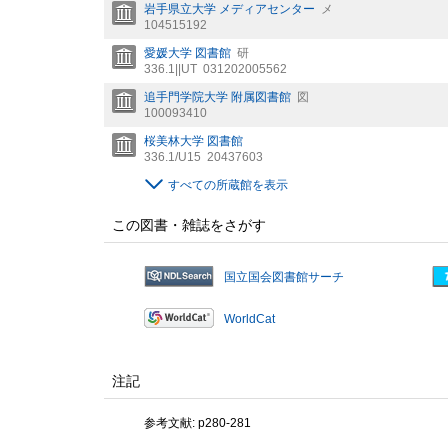
岩手県立大学 メディアセンター
メ
104515192
愛媛大学 図書館
研
336.1||UT
031202005562
追手門学院大学 附属図書館
図
100093410
桜美林大学 図書館
336.1/U15
20437603
すべての所蔵館を表示
この図書・雑誌をさがす
国立国会図書館サーチ
WorldCat
注記
参考文献: p280-281