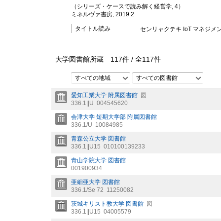
（シリーズ・ケースで読み解く経営学, 4）
ミネルヴァ書房, 2019.2
タイトル読み
センリャクテキ IoT マネジメ
大学図書館所蔵
117
件 /
全
117
件
すべての地域
すべての図書館
愛知工業大学 附属図書館
図
336.1||U
004545620
会津大学 短期大学部 附属図書館
336.1/U
10084985
青森公立大学 図書館
336.1||U15
010100139233
青山学院大学 図書館
001900934
亜細亜大学 図書館
336.1/Se 72
11250082
茨城キリスト教大学 図書館
図
336.1||U15
04005579