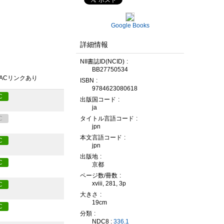
Google Books
詳細情報
NII書誌ID(NCID)
BB27750534
PACリンクあり
ISBN
9784623080618
C
出版国コード
ja
C
タイトル言語コード
jpn
本文言語コード
C
jpn
出版地
C
京都
ページ数/冊数
xviii, 281, 3p
C
大きさ
19cm
C
分類
NDC8 :
336.1