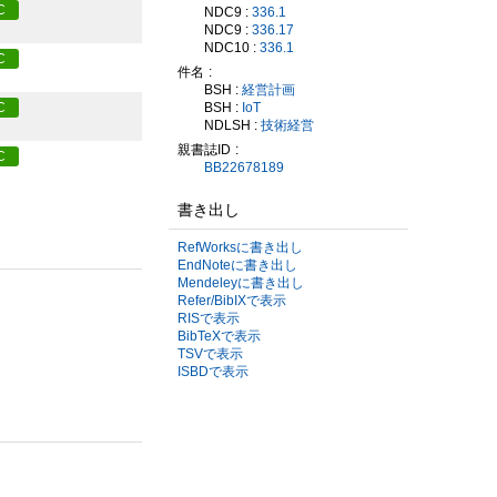
C
NDC9 :
336.1
NDC9 :
336.17
NDC10 :
336.1
C
件名
BSH :
経営計画
C
BSH :
IoT
NDLSH :
技術経営
親書誌ID
C
BB22678189
書き出し
RefWorksに書き出し
EndNoteに書き出し
Mendeleyに書き出し
Refer/BibIXで表示
RISで表示
BibTeXで表示
TSVで表示
ISBDで表示