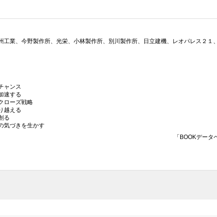
州工業、今野製作所、光栄、小林製作所、別川製作所、日立建機、レオパレス２１
チャンス
加速する
クローズ戦略
り越える
創る
の気づきを生かす
「BOOKデータ