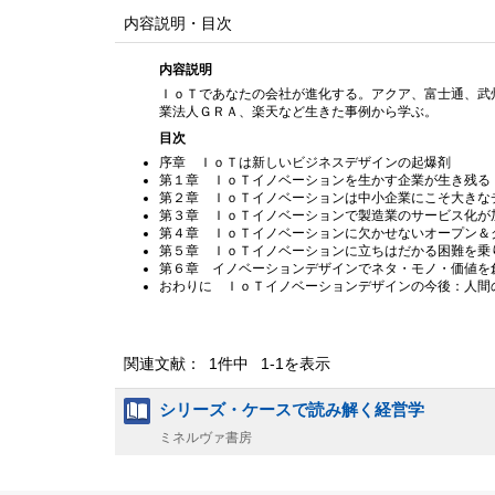
内容説明・目次
内容説明
ＩｏＴであなたの会社が進化する。アクア、富士通、武
業法人ＧＲＡ、楽天など生きた事例から学ぶ。
目次
序章 ＩｏＴは新しいビジネスデザインの起爆剤
第１章 ＩｏＴイノベーションを生かす企業が生き残る
第２章 ＩｏＴイノベーションは中小企業にこそ大きな
第３章 ＩｏＴイノベーションで製造業のサービス化が
第４章 ＩｏＴイノベーションに欠かせないオープン＆
第５章 ＩｏＴイノベーションに立ちはだかる困難を乗
第６章 イノベーションデザインでネタ・モノ・価値を
おわりに ＩｏＴイノベーションデザインの今後：人間
関連文献： 1件中 1-1を表示
シリーズ・ケースで読み解く経営学
ミネルヴァ書房