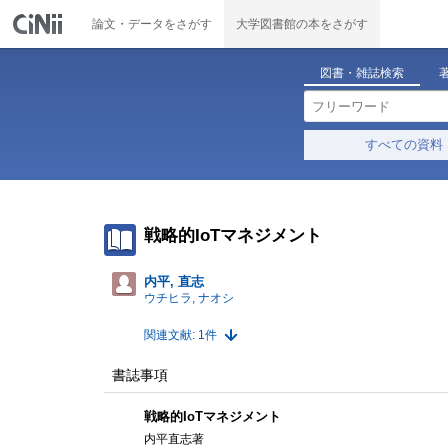
論文・データをさがす
大学図書館の本をさがす
図書・雑誌検索
すべての資料
戦略的IoTマネジメント
内平, 直志
ウチヒラ, ナオシ
関連文献: 1件
書誌事項
戦略的IoTマネジメント
内平直志著