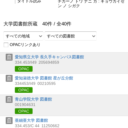
タイトル読み
チカーノ トワ ナニ カ : キョウカイセ
ン ノ シガク
大学図書館所蔵
40
件 /
全
40
件
すべての地域
すべての図書館
OPACリンクあり
愛知県立大学 長久手キャンパス図書館
334.453/I49
205694859
OPAC
愛知淑徳大学 図書館 星が丘分館
334453/I49
00210595
OPAC
青山学院大学 図書館
001904631
OPAC
亜細亜大学 図書館
334.453/C 44
11250662