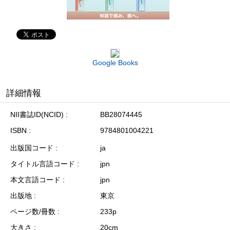
Google Books
詳細情報
NII書誌ID(NCID)
BB28074445
ISBN
9784801004221
出版国コード
ja
タイトル言語コード
jpn
本文言語コード
jpn
出版地
東京
ページ数/冊数
233p
大きさ
20cm