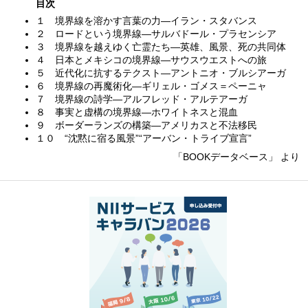
目次
１ 境界線を溶かす言葉の力—イラン・スタバンス
２ ロードという境界線—サルバドール・プラセンシア
３ 境界線を越えゆく亡霊たち—英雄、風景、死の共同体
４ 日本とメキシコの境界線—サウスウエストへの旅
５ 近代化に抗するテクスト—アントニオ・ブルシアーガ
６ 境界線の再魔術化—ギリェル・ゴメス＝ペーニャ
７ 境界線の詩学—アルフレッド・アルテアーガ
８ 事実と虚構の境界線—ホワイトネスと混血
９ ボーダーランズの構築—アメリカスと不法移民
１０ “沈黙に宿る風景”“アーバン・トライブ宣言”
「BOOKデータベース」 より