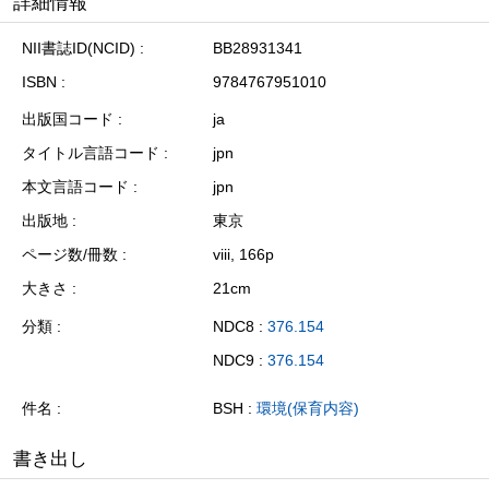
詳細情報
NII書誌ID(NCID)
BB28931341
ISBN
9784767951010
出版国コード
ja
タイトル言語コード
jpn
本文言語コード
jpn
出版地
東京
ページ数/冊数
viii, 166p
大きさ
21cm
分類
NDC8 :
376.154
NDC9 :
376.154
件名
BSH :
環境(保育内容)
書き出し