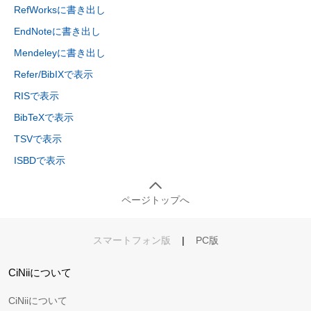
RefWorksに書き出し
EndNoteに書き出し
Mendeleyに書き出し
Refer/BibIXで表示
RISで表示
BibTeXで表示
TSVで表示
ISBDで表示
ページトップへ
スマートフォン版
|
PC版
CiNiiについて
CiNiiについて