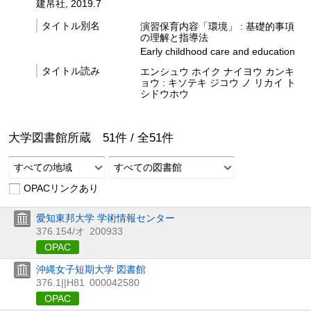
建帛社, 2019.7
タイトル別名
演習保育内容「環境」 : 基礎的事項
の理解と指導法
Early childhood care and education
タイトル読み
エンシュウ ホイク ナイヨウ カンキ
ョウ : キソテキ ジコウ ノ リカイ ト
シドウホウ
大学図書館所蔵
51
件 /
全
51
件
すべての地域
すべての図書館
OPACリンクあり
愛知東邦大学 学術情報センター
376.154/オ
200933
OPAC
沖縄女子短期大学 図書館
376.1||H81
000042580
OPAC