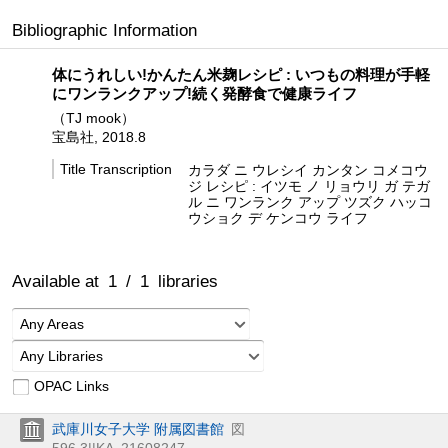
Bibliographic Information
体にうれしい!かんたん米麹レシピ : いつもの料理が手軽
にワンランクアップ!続く発酵食で健康ライフ
（TJ mook）
宝島社, 2018.8
Title Transcription
カラダ ニ ウレシイ カンタン コメコウ
ジ レシピ : イツモ ノ リョウリ ガ テガ
ル ニ ワンランク アップ ツズク ハッコ
ウショク デ ケンコウ ライフ
Available at
1
/
1
libraries
Any Areas
Any Libraries
OPAC Links
武庫川女子大学 附属図書館
図
596.3||KA
21608247