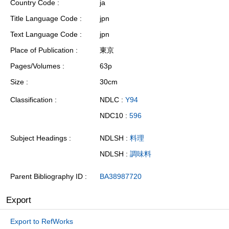
Country Code
ja
Title Language Code
jpn
Text Language Code
jpn
Place of Publication
東京
Pages/Volumes
63p
Size
30cm
Classification
NDLC :
Y94
NDC10 :
596
Subject Headings
NDLSH :
料理
NDLSH :
調味料
Parent Bibliography ID
BA38987720
Export
Export to RefWorks