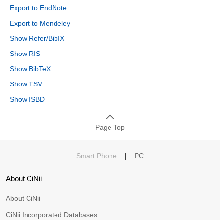
Export to EndNote
Export to Mendeley
Show Refer/BibIX
Show RIS
Show BibTeX
Show TSV
Show ISBD
Page Top
Smart Phone
|
PC
About CiNii
About CiNii
CiNii Incorporated Databases