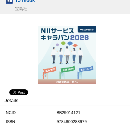
TJ mook
宝島社
Details
NCID
BB29014121
ISBN
9784800283979