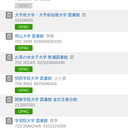
OPAC
大手前大学・大手前短期大学 図書館
図
10256555
OPAC
岡山大学 図書館
学部
702.33/M
016000505150
OPAC
お茶の水女子大学 附属図書館
図
702.3/I24/5
022010005498
OPAC
関西学院大学 図書館
上ケ原
709:3563
0075095455
OPAC
関東学院大学 図書館 金沢文庫分館
212001501
OPAC
学習院大学 図書館
哲学
723.33A/I24i/5
0101224209