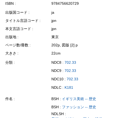
ISBN
9784756620729
出版国コード
ja
タイトル言語コード
jpn
本文言語コード
jpn
出版地
東京
ページ数/冊数
202p, 図版 [2] p
大きさ
22cm
分類
NDC8 :
702.33
NDC9 :
702.33
NDC10 :
702.33
NDLC :
K181
件名
BSH :
イギリス美術 -- 歴史
BSH :
ファッション -- 歴史
NDLSH :