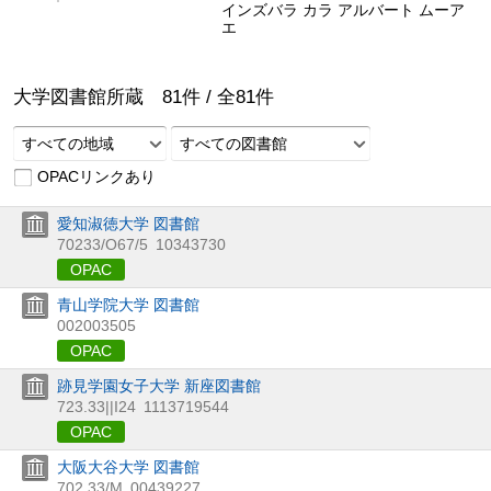
インズバラ カラ アルバート ムーア
エ
大学図書館所蔵
81
件 /
全
81
件
すべての地域
すべての図書館
OPACリンクあり
愛知淑徳大学 図書館
70233/O67/5
10343730
OPAC
青山学院大学 図書館
002003505
OPAC
跡見学園女子大学 新座図書館
723.33||I24
1113719544
OPAC
大阪大谷大学 図書館
702.33/M
00439227