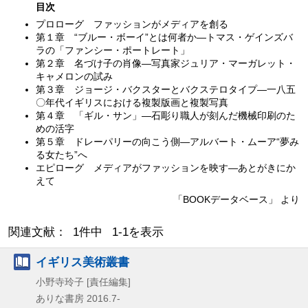
目次
プロローグ ファッションがメディアを創る
第１章 “ブルー・ボーイ”とは何者か—トマス・ゲインズバ
ラの「ファンシー・ポートレート」
第２章 名づけ子の肖像—写真家ジュリア・マーガレット・
キャメロンの試み
第３章 ジョージ・バクスターとバクステロタイプ—一八五
〇年代イギリスにおける複製版画と複製写真
第４章 「ギル・サン」—石彫り職人が刻んだ機械印刷のた
めの活字
第５章 ドレーパリーの向こう側—アルバート・ムーア“夢み
る女たち”へ
エピローグ メディアがファッションを映す—あとがきにか
えて
「BOOKデータベース」 より
関連文献： 1件中 1-1を表示
イギリス美術叢書
小野寺玲子 [責任編集]
ありな書房
2016.7-