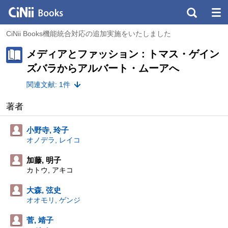
CiNii Books機能統合対応の追加実施をいたしました
メディアとファッション : トマス・ゲイン
ズバラからアルバート・ムーアへ
関連文献: 1件
著者
小野寺, 玲子
オノデラ, レイコ
加藤, 明子
カトウ, アキコ
大森, 弦史
オオモリ, ゲンジ
菅, 靖子