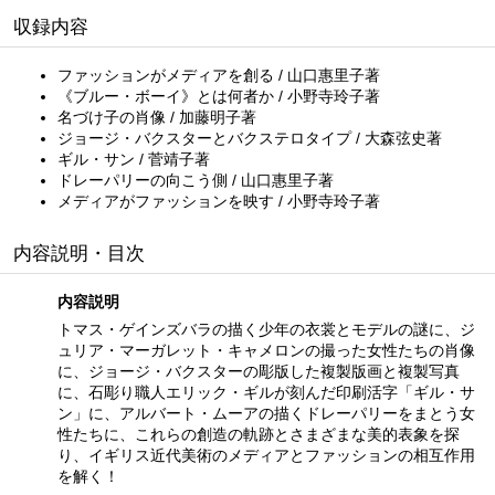
収録内容
ファッションがメディアを創る / 山口惠里子著
《ブルー・ボーイ》とは何者か / 小野寺玲子著
名づけ子の肖像 / 加藤明子著
ジョージ・バクスターとバクステロタイプ / 大森弦史著
ギル・サン / 菅靖子著
ドレーパリーの向こう側 / 山口惠里子著
メディアがファッションを映す / 小野寺玲子著
内容説明・目次
内容説明
トマス・ゲインズバラの描く少年の衣裳とモデルの謎に、ジ
ュリア・マーガレット・キャメロンの撮った女性たちの肖像
に、ジョージ・バクスターの彫版した複製版画と複製写真
に、石彫り職人エリック・ギルが刻んだ印刷活字「ギル・サ
ン」に、アルバート・ムーアの描くドレーパリーをまとう女
性たちに、これらの創造の軌跡とさまざまな美的表象を探
り、イギリス近代美術のメディアとファッションの相互作用
を解く！