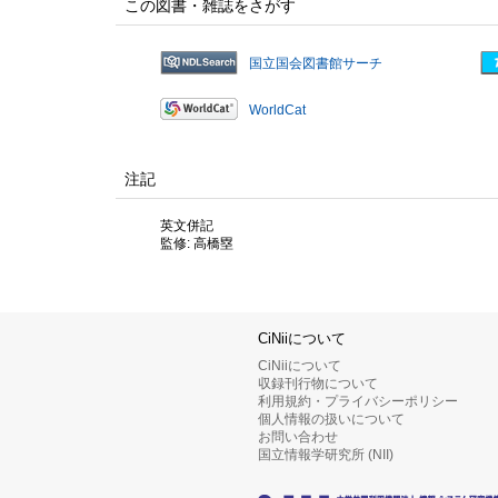
この図書・雑誌をさがす
国立国会図書館サーチ
WorldCat
注記
英文併記
監修: 高橋塁
CiNiiについて
CiNiiについて
収録刊行物について
利用規約・プライバシーポリシー
個人情報の扱いについて
お問い合わせ
国立情報学研究所 (NII)