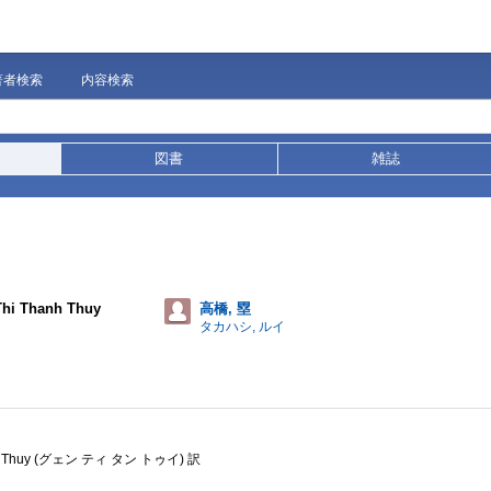
著者検索
内容検索
図書
雑誌
Thi Thanh Thuy
高橋, 塁
タカハシ, ルイ
Thuy (グェン ティ タン トゥイ) 訳