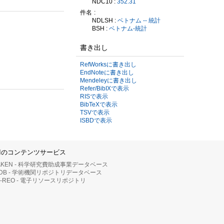
NDC10 :
352.31
件名
NDLSH :
ベトナム -- 統計
BSH :
ベトナム-統計
書き出し
RefWorksに書き出し
EndNoteに書き出し
Mendeleyに書き出し
Refer/BibIXで表示
RISで表示
BibTeXで表示
TSVで表示
ISBDで表示
IIのコンテンツサービス
AKEN - 科学研究費助成事業データベース
RDB - 学術機関リポジトリデータベース
II-REO - 電子リソースリポジトリ