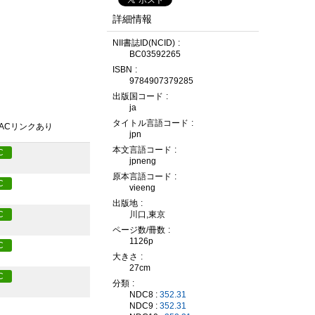
詳細情報
NII書誌ID(NCID)
BC03592265
ISBN
9784907379285
出版国コード
ja
タイトル言語コード
PACリンクあり
jpn
本文言語コード
C
jpneng
原本言語コード
C
vieeng
出版地
川口,東京
C
ページ数/冊数
1126p
C
大きさ
27cm
C
分類
NDC8 :
352.31
NDC9 :
352.31