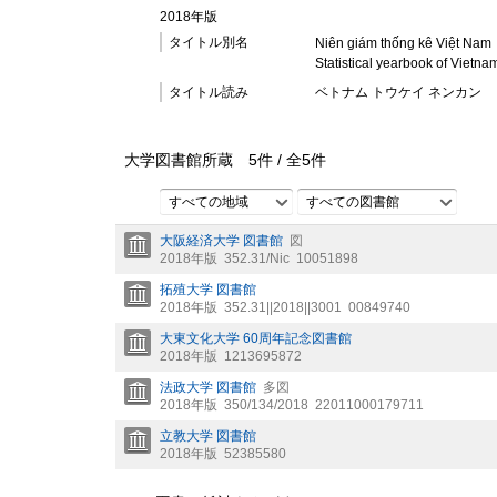
2018年版
タイトル別名
Niên giám thống kê Việt Nam
Statistical yearbook of Vietna
タイトル読み
ベトナム トウケイ ネンカン
大学図書館所蔵
5
件 /
全
5
件
すべての地域
すべての図書館
大阪経済大学 図書館
図
2018年版
352.31/Nic
10051898
拓殖大学 図書館
2018年版
352.31||2018||3001
00849740
大東文化大学 60周年記念図書館
2018年版
1213695872
法政大学 図書館
多図
2018年版
350/134/2018
22011000179711
立教大学 図書館
2018年版
52385580