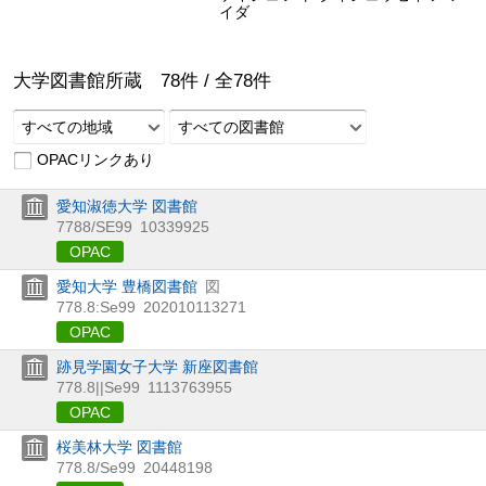
イダ
大学図書館所蔵
78
件 /
全
78
件
すべての地域
すべての図書館
OPACリンクあり
愛知淑徳大学 図書館
7788/SE99
10339925
OPAC
愛知大学 豊橋図書館
図
778.8:Se99
202010113271
OPAC
跡見学園女子大学 新座図書館
778.8||Se99
1113763955
OPAC
桜美林大学 図書館
778.8/Se99
20448198