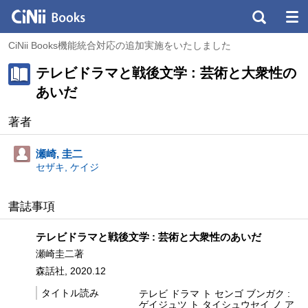
CiNii Books機能統合対応の追加実施をいたしました
テレビドラマと戦後文学 : 芸術と大衆性の
あいだ
著者
瀬崎, 圭二
セザキ, ケイジ
書誌事項
テレビドラマと戦後文学 : 芸術と大衆性のあいだ
瀬崎圭二著
森話社, 2020.12
タイトル読み
テレビ ドラマ ト センゴ ブンガク :
ゲイジュツ ト タイシュウセイ ノ ア