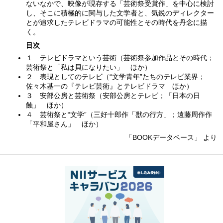
ないなかで、映像が現存する「芸術祭受賞作」を中心に検討
し、そこに積極的に関与した文学者と、気鋭のディレクター
とが追求したテレビドラマの可能性とその時代を丹念に描
く。
目次
１ テレビドラマという芸術（芸術祭参加作品とその時代；
芸術祭と「私は貝になりたい」 ほか）
２ 表現としてのテレビ（“文学青年”たちのテレビ業界；
佐々木基一の『テレビ芸術』とテレビドラマ ほか）
３ 安部公房と芸術祭（安部公房とテレビ；「日本の日
蝕」 ほか）
４ 芸術祭と“文学”（三好十郎作「獣の行方」；遠藤周作作
「平和屋さん」 ほか）
「BOOKデータベース」 より