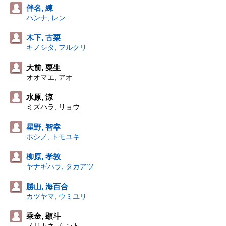
伴名, 練
ハンナ, レン
木下, 古栗
キノシタ, フルクリ
大前, 粟生
オオマエ, アオ
水原, 涼
ミズハラ, リョウ
星野, 智幸
ホシノ, トモユキ
柳原, 孝敦
ヤナギハラ, タカアツ
勝山, 海百合
カツヤマ, ウミユリ
乘金, 顕斗