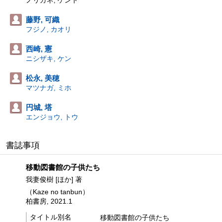
ノリカネ, ケント
藤野, 可織
フジノ, カオリ
西崎, 憲
ニシザキ, ケン
松永, 美穂
マツナガ, ミホ
円城, 塔
エンジョウ, トウ
書誌事項
移動図書館の子供たち
我妻俊樹 [ほか] 著
（Kaze no tanbun）
柏書房, 2021.1
タイトル別名
移動図書館の子供たち