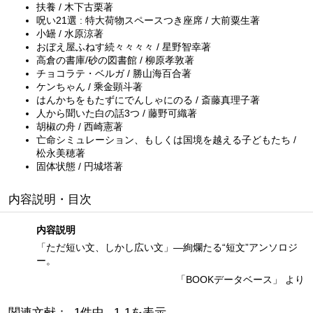
扶養 / 木下古栗著
呪い21選 : 特大荷物スペースつき座席 / 大前粟生著
小罎 / 水原涼著
おぼえ屋ふねす続々々々々 / 星野智幸著
高倉の書庫/砂の図書館 / 柳原孝敦著
チョコラテ・ベルガ / 勝山海百合著
ケンちゃん / 乘金顕斗著
はんかちをもたずにでんしゃにのる / 斎藤真理子著
人から聞いた白の話3つ / 藤野可織著
胡椒の舟 / 西崎憲著
亡命シミュレーション、もしくは国境を越える子どもたち /
松永美穂著
固体状態 / 円城塔著
内容説明・目次
内容説明
「ただ短い文、しかし広い文」—絢爛たる“短文”アンソロジ
ー。
「BOOKデータベース」 より
関連文献： 1件中 1-1を表示