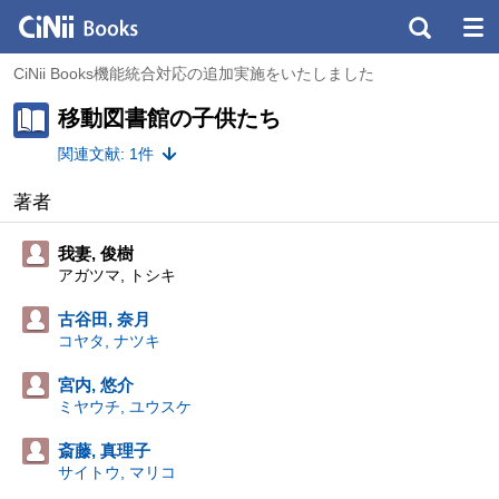
CiNii Books機能統合対応の追加実施をいたしました
移動図書館の子供たち
関連文献: 1件
著者
我妻, 俊樹
アガツマ, トシキ
古谷田, 奈月
コヤタ, ナツキ
宮内, 悠介
ミヤウチ, ユウスケ
斎藤, 真理子
サイトウ, マリコ