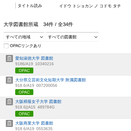
タイトル読み
イドウ トショカン ノ コドモ タチ
大学図書館所蔵
34
件 /
全
34
件
すべての地域
すべての図書館
OPACリンクあり
愛知淑徳大学 図書館
9186/A19
10340216
OPAC
大分県立芸術文化短期大学 附属図書館
918.6/A19
007200056
OPAC
大阪樟蔭女子大学 図書館
918.6||A15
489784G
OPAC
大阪商業大学 図書館
918.6/A19
0553635