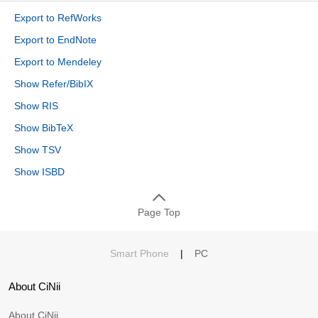
Export to RefWorks
Export to EndNote
Export to Mendeley
Show Refer/BibIX
Show RIS
Show BibTeX
Show TSV
Show ISBD
Page Top
Smart Phone
|
PC
About CiNii
About CiNii