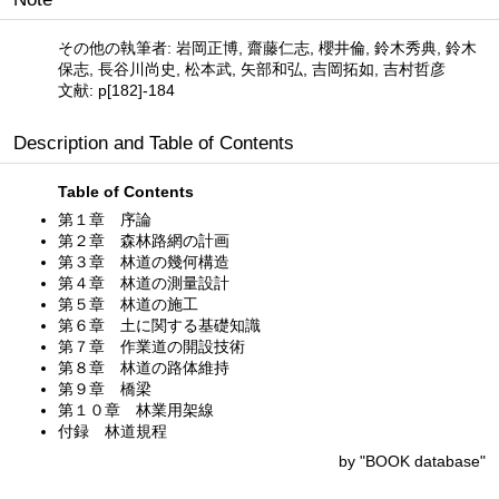
その他の執筆者: 岩岡正博, 齋藤仁志, 櫻井倫, 鈴木秀典, 鈴木
保志, 長谷川尚史, 松本武, 矢部和弘, 吉岡拓如, 吉村哲彦
文献: p[182]-184
Description and Table of Contents
Table of Contents
第１章 序論
第２章 森林路網の計画
第３章 林道の幾何構造
第４章 林道の測量設計
第５章 林道の施工
第６章 土に関する基礎知識
第７章 作業道の開設技術
第８章 林道の路体維持
第９章 橋梁
第１０章 林業用架線
付録 林道規程
by "BOOK database"