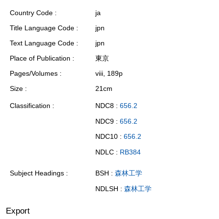
Country Code
ja
Title Language Code
jpn
Text Language Code
jpn
Place of Publication
東京
Pages/Volumes
viii, 189p
Size
21cm
Classification
NDC8 :
656.2
NDC9 :
656.2
NDC10 :
656.2
NDLC :
RB384
Subject Headings
BSH :
森林工学
NDLSH :
森林工学
Export