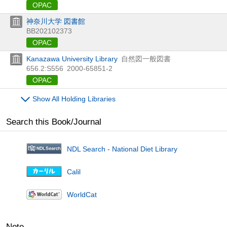
OPAC
神奈川大学 図書館
BB202102373
OPAC
Kanazawa University Library
自然図一般図書
656.2:S556
2000-65851-2
OPAC
Show All Holding Libraries
Search this Book/Journal
NDL Search - National Diet Library
Calil
WorldCat
Note