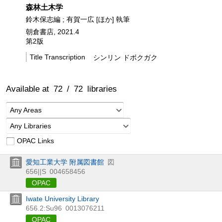
森林土木学
鈴木保志編 ; 有賀一広 [ほか] 執筆
朝倉書店, 2021.4
第2版
Title Transcription
シンリン ドボクガク
Available at
72
/
72
libraries
Any Areas
Any Libraries
OPAC Links
愛知工業大学 附属図書館
図
656||S
004658456
OPAC
Iwate University Library
656.2:Su96
0013076211
OPAC