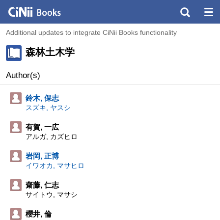
Additional updates to integrate CiNii Books functionality
森林土木学
Author(s)
鈴木, 保志
スズキ, ヤスシ
有賀, 一広
アルガ, カズヒロ
岩岡, 正博
イワオカ, マサヒロ
齋藤, 仁志
サイトウ, マサシ
櫻井, 倫