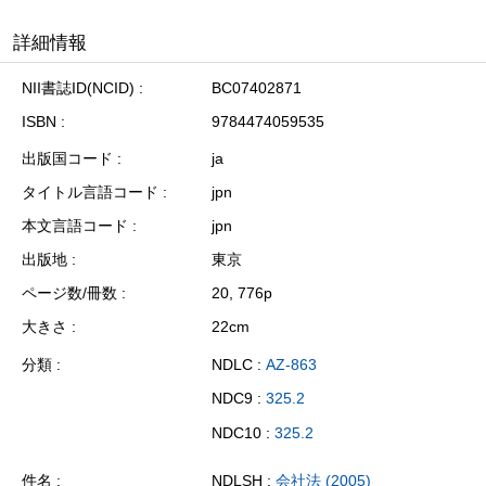
詳細情報
NII書誌ID(NCID)
BC07402871
ISBN
9784474059535
出版国コード
ja
タイトル言語コード
jpn
本文言語コード
jpn
出版地
東京
ページ数/冊数
20, 776p
大きさ
22cm
分類
NDLC :
AZ-863
NDC9 :
325.2
NDC10 :
325.2
件名
NDLSH :
会社法 (2005)