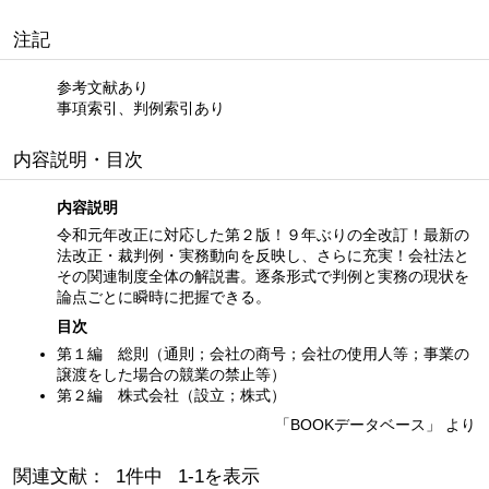
注記
参考文献あり
事項索引、判例索引あり
内容説明・目次
内容説明
令和元年改正に対応した第２版！９年ぶりの全改訂！最新の
法改正・裁判例・実務動向を反映し、さらに充実！会社法と
その関連制度全体の解説書。逐条形式で判例と実務の現状を
論点ごとに瞬時に把握できる。
目次
第１編 総則（通則；会社の商号；会社の使用人等；事業の
譲渡をした場合の競業の禁止等）
第２編 株式会社（設立；株式）
「BOOKデータベース」 より
関連文献： 1件中 1-1を表示