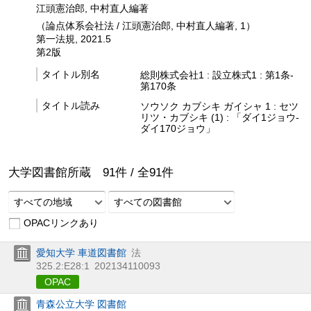
江頭憲治郎, 中村直人編著
（論点体系会社法 / 江頭憲治郎, 中村直人編著, 1）
第一法規, 2021.5
第2版
タイトル別名
総則株式会社1 : 設立株式1 : 第1条-
第170条
タイトル読み
ソウソク カブシキ ガイシャ 1 : セツ
リツ・カブシキ (1) : 「ダイ1ジョウ-
ダイ170ジョウ」
大学図書館所蔵
91
件 /
全
91
件
すべての地域
すべての図書館
OPACリンクあり
愛知大学 車道図書館
法
325.2:E28:1
202134110093
OPAC
青森公立大学 図書館