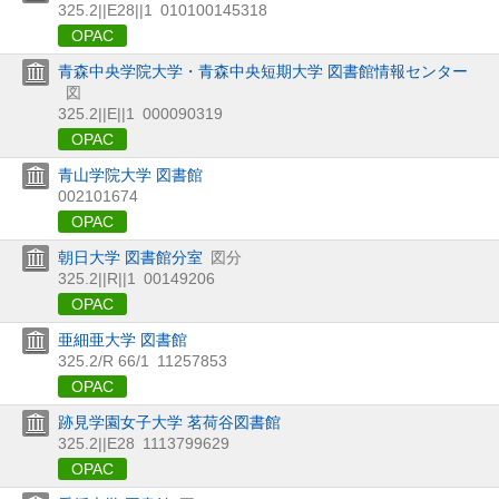
325.2||E28||1
010100145318
OPAC
青森中央学院大学・青森中央短期大学 図書館情報センター
図
325.2||E||1
000090319
OPAC
青山学院大学 図書館
002101674
OPAC
朝日大学 図書館分室
図分
325.2||R||1
00149206
OPAC
亜細亜大学 図書館
325.2/R 66/1
11257853
OPAC
跡見学園女子大学 茗荷谷図書館
325.2||E28
1113799629
OPAC