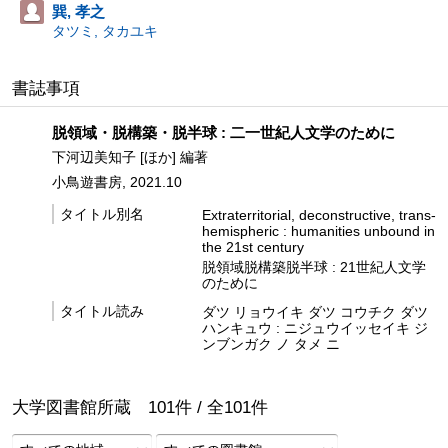
巽, 孝之
タツミ, タカユキ
書誌事項
脱領域・脱構築・脱半球 : 二一世紀人文学のために
下河辺美知子 [ほか] 編著
小鳥遊書房, 2021.10
タイトル別名
Extraterritorial, deconstructive, trans-
hemispheric : humanities unbound in
the 21st century
脱領域脱構築脱半球 : 21世紀人文学
のために
タイトル読み
ダツ リョウイキ ダツ コウチク ダツ
ハンキュウ : ニジュウイッセイキ ジ
ンブンガク ノ タメ ニ
大学図書館所蔵
101
件 /
全
101
件