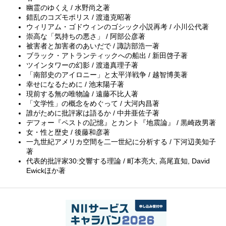
幽霊のゆくえ / 水野尚之著
錯乱のコズモポリス / 渡邉克昭著
ウィリアム・ゴドウィンのゴシック小説再考 / 小川公代著
崇高な「気持ちの悪さ」 / 阿部公彦著
被害者と加害者のあいだで / 諏訪部浩一著
ブラック・アトランティックへの船出 / 新田啓子著
ツインタワーの幻影 / 渡邉真理子著
「南部史のアイロニー」と太平洋戦争 / 越智博美著
幸せになるために / 池末陽子著
現前する無の唯物論 / 遠藤不比人著
「文学性」の概念をめぐって / 大河内昌著
誰がために批評家は語るか / 中井亜佐子著
デフォー『ペストの記憶』とカント『地震論』 / 黒崎政男著
女・性と歴史 / 後藤和彦著
一九世紀アメリカ空間を二一世紀に分析する / 下河辺美知子
著
代表的批評家30:交響する理論 / 町本亮大, 高尾直知, David
Ewickほか著