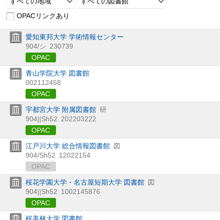
すべての地域
すべての図書館
OPACリンクあり
愛知東邦大学 学術情報センター
904/シ
230739
OPAC
青山学院大学 図書館
002112458
OPAC
宇都宮大学 附属図書館
研
904||Sh52
202203222
OPAC
江戸川大学 総合情報図書館
図
904/Sh52
12022154
OPAC
桜花学園大学・名古屋短期大学 図書館
図
904||Sh52
1002145876
OPAC
桜美林大学 図書館