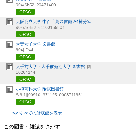
904/Sh52
20471400
OPAC
大阪公立大学 中百舌鳥図書館 A4棟分室
904//SH52
61100165804
OPAC
大妻女子大学 図書館
904||D44
OPAC
大手前大学・大手前短期大学 図書館
図
10264244
OPAC
小樽商科大学 附属図書館
S 9.1||00910||371195
0003711951
OPAC
すべての所蔵館を表示
この図書・雑誌をさがす