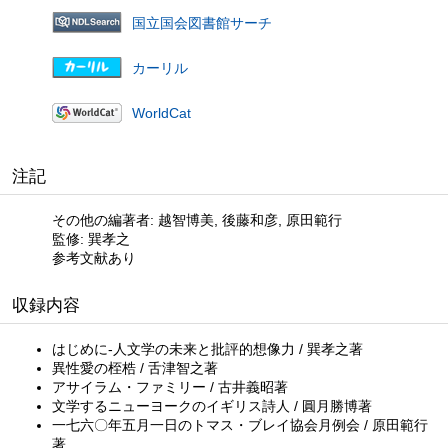
国立国会図書館サーチ
カーリル
WorldCat
注記
その他の編著者: 越智博美, 後藤和彦, 原田範行
監修: 巽孝之
参考文献あり
収録内容
はじめに-人文学の未来と批評的想像力 / 巽孝之著
異性愛の桎梏 / 舌津智之著
アサイラム・ファミリー / 古井義昭著
文学するニューヨークのイギリス詩人 / 圓月勝博著
一七六〇年五月一日のトマス・ブレイ協会月例会 / 原田範行
著