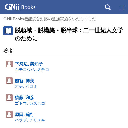
CiNii Books機能統合対応の追加実施をいたしました
脱領域・脱構築・脱半球 : 二一世紀人文学
のために
著者
下河辺, 美知子
シモコウベ, ミチコ
越智, 博美
オチ, ヒロミ
後藤, 和彦
ゴトウ, カズヒコ
原田, 範行
ハラダ, ノリユキ