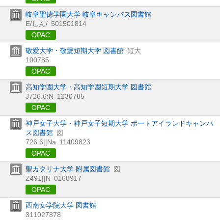
岐阜聖徳学園大学 岐阜キャンパス図書館
E/しん/
501501814
OPAC
敬愛大学・敬愛短期大学 図書館
短大
100785
OPAC
高知学園大学・高知学園短期大学 図書館
J726.6:N
1230785
OPAC
神戸女子大学・神戸女子短期大学 ポートアイランドキャンパ
ス図書館
図
726.6||Na
11409823
OPAC
聖カタリナ大学 附属図書館
図
Z491||N
0168917
OPAC
西南女学院大学 図書館
311027878