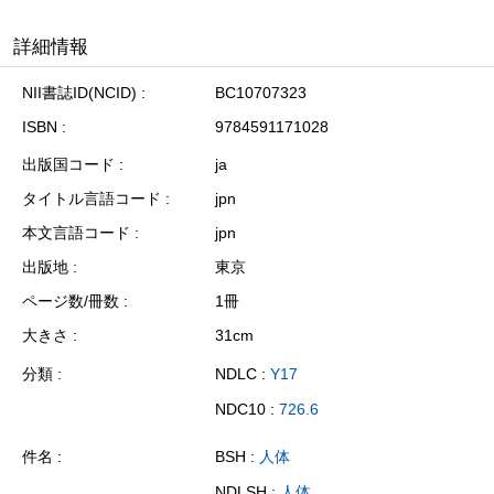
詳細情報
NII書誌ID(NCID)
BC10707323
ISBN
9784591171028
出版国コード
ja
タイトル言語コード
jpn
本文言語コード
jpn
出版地
東京
ページ数/冊数
1冊
大きさ
31cm
分類
NDLC :
Y17
NDC10 :
726.6
件名
BSH :
人体
NDLSH :
人体