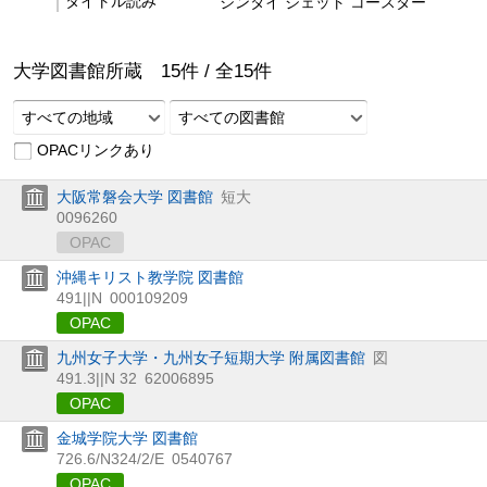
タイトル読み
ジンタイ ジェット コースター
大学図書館所蔵
15
件 /
全
15
件
すべての地域
すべての図書館
OPACリンクあり
大阪常磐会大学 図書館
短大
0096260
OPAC
沖縄キリスト教学院 図書館
491||N
000109209
OPAC
九州女子大学・九州女子短期大学 附属図書館
図
491.3||N 32
62006895
OPAC
金城学院大学 図書館
726.6/N324/2/E
0540767
OPAC