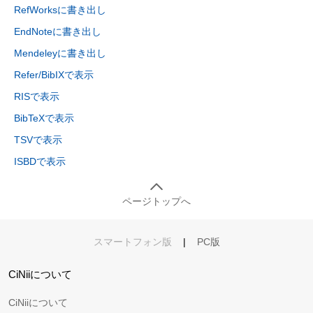
RefWorksに書き出し
EndNoteに書き出し
Mendeleyに書き出し
Refer/BibIXで表示
RISで表示
BibTeXで表示
TSVで表示
ISBDで表示
ページトップへ
スマートフォン版
|
PC版
CiNiiについて
CiNiiについて