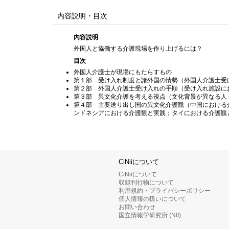
内容説明・目次
内容説明
外国人と協働する介護現場を作り上げるには？
目次
外国人介護士が現場にもたらすもの
第１部 受け入れ制度と諸外国の情勢（外国人介護士受
第２部 外国人介護士受け入れの手順（受け入れ施設に
第３部 異文化介護を考える視点（文化背景が異なる人
第４部 主要送り出し国の異文化介護観（中国における
ンドネシアにおける介護観と実践；タイにおける介護観
CiNiiについて
CiNiiについて
収録刊行物について
利用規約・プライバシーポリシー
個人情報の扱いについて
お問い合わせ
国立情報学研究所 (NII)