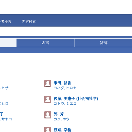
著者検索
内容検索
図書
雑誌
米田, 裕香
シヒサ
ヨネダ, ヒロカ
後藤, 美恵子 (社会福祉学)
ズヒロ
ゴトウ, ミエコ
也子
郭, 芳
, サヤコ
カク, ホウ
渡辺, 幸倫