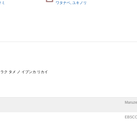
オミ
ワタナベ, ユキノリ
ラク タメ ノ イブンカ リカイ
Maruze
EBSCO