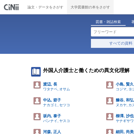
論文・データをさがす
大学図書館の本をさがす
図書・雑誌検索
すべての資料
外国人介護士と働くための異文化理解
渡辺, 長
小島, 賢久
ワタナベ, オサム
コジマ, ヨ
中込, 節子
糠谷, 和弘
ナカゴミ, セツコ
ヌカヤ, カ
坂内, 泰子
柳澤, 沙
バンナイ, ヤスコ
ヤナギサワ
河森, 正人
細田, 尚美