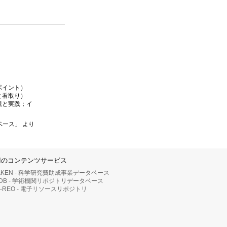
ポイント）
と看取り）
観と実践；イ
ベース」 より
IIのコンテンツサービス
AKEN - 科学研究費助成事業データベース
RDB - 学術機関リポジトリデータベース
II-REO - 電子リソースリポジトリ