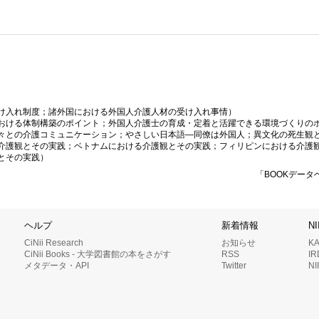
け入れ制度；諸外国における外国人介護人材の受け入れ事情）
おける体制構築のポイント；外国人介護士の育成・定着と活躍できる環境づくりの
々との介護コミュニケーション；やさしい日本語—同僚は外国人；異文化の死生観
介護観とその実践；ベトナムにおける介護観とその実践；フィリピンにおける介護
とその実践）
「BOOKデータ
ヘルプ
新着情報
N
CiNii Research
お知らせ
K
CiNii Books - 大学図書館の本をさがす
RSS
I
メタデータ・API
Twitter
N