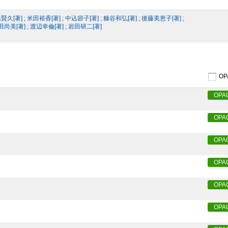
 ; 米田裕香[著] ; 中込節子[著] ; 糠谷和弘[著] ; 後藤美恵子[著] ;
細田尚美[著] ; 渡辺幸倫[著] ; 岩田研二[著]
O
OPA
OPA
OPA
OPA
OPA
OPA