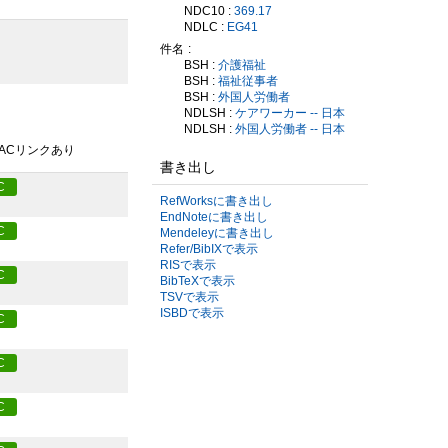
NDC10 :
369.17
NDLC :
EG41
件名
BSH :
介護福祉
BSH :
福祉従事者
BSH :
外国人労働者
NDLSH :
ケアワーカー -- 日本
NDLSH :
外国人労働者 -- 日本
PACリンクあり
書き出し
C
RefWorksに書き出し
EndNoteに書き出し
C
Mendeleyに書き出し
Refer/BibIXで表示
RISで表示
C
BibTeXで表示
TSVで表示
ISBDで表示
C
C
C