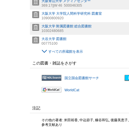
大阪青山大学 メディアセンター
369.17||W 46
500046305
大阪大学 大学院人間科学研究科 図書室
10900800920
大阪大学 附属図書館 総合図書館
10302480685
大谷大学 図書館
00775100
すべての所蔵館を表示
この図書・雑誌をさがす
国立国会図書館サーチ
WorldCat
注記
その他の著者: 米田裕香, 中込節子, 糠谷和弘, 後藤美恵子,
参考文献あり