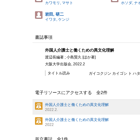
カワモリ, マサト
ホソダ, ナ
岩田, 研二
イワタ, ケンジ
書誌事項
外国人介護士と働くための異文化理解
渡辺長編著 ; 小島賢久 [ほか著]
大阪大学出版会, 2022.2
タイトル読み
ガイコクジン カイゴシ ト ハタ
電子リソースにアクセスする 全
2
件
外国人介護士と働くための異文化理解
2022.2.
外国人介護士と働くための異文化理解
2022
並立書誌 全
1
件