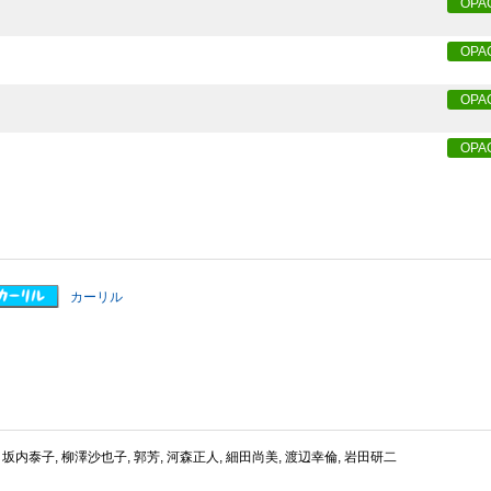
OPA
OPA
OPA
OPA
カーリル
 坂内泰子, 柳澤沙也子, 郭芳, 河森正人, 細田尚美, 渡辺幸倫, 岩田研二