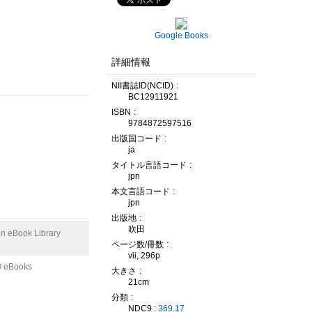
Google Books
詳細情報
NII書誌ID(NCID)
BC12911921
ISBN
9784872597516
出版国コード
ja
タイトル言語コード
jpn
本文言語コード
jpn
出版地
吹田
n eBook Library
ページ数/冊数
vii, 296p
 eBooks
大きさ
21cm
分類
NDC9 :
369.17