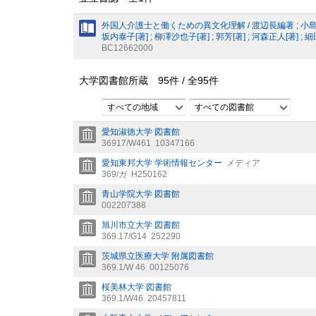
外国人介護士と働くための異文化理解 / 渡辺長編著 ; 小島賢久[著]
坂内泰子[著] ; 柳澤沙也子[著] ; 郭芳[著] ; 河森正人[著] ; 
BC12662000
大学図書館所蔵
95
件 /
全
95
件
すべての地域
すべての図書館
愛知淑徳大学 図書館
36917/W461
10347166
愛知東邦大学 学術情報センター
メディア
369/ガ
H250162
青山学院大学 図書館
002207388
旭川市立大学 図書館
369.17/G14
252290
茨城県立医療大学 附属図書館
369.1/W 46
00125076
桜美林大学 図書館
369.1/W46
20457811