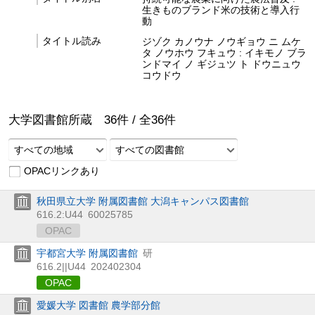
生きものブランド米の技術と導入行
動
タイトル読み
ジゾク カノウナ ノウギョウ ニ ムケ
タ ノウホウ フキュウ : イキモノ ブラ
ンドマイ ノ ギジュツ ト ドウニュウ
コウドウ
大学図書館所蔵
36
件 /
全
36
件
すべての地域
すべての図書館
OPACリンクあり
秋田県立大学 附属図書館 大潟キャンパス図書館
616.2:U44
60025785
OPAC
宇都宮大学 附属図書館
研
616.2||U44
202402304
OPAC
愛媛大学 図書館 農学部分館