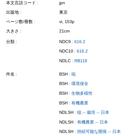
本文言語コード
jpn
出版地
東京
ページ数/冊数
vi, 153p
大きさ
21cm
分類
NDC9 :
616.2
NDC10 :
616.2
NDLC :
RB118
件名
BSH :
稲
BSH :
環境保全
BSH :
生物多様性
BSH :
有機農業
NDLSH :
稲 -- 栽培 -- 日本
NDLSH :
有機農業 -- 日本
NDLSH :
持続可能な開発 -- 日本