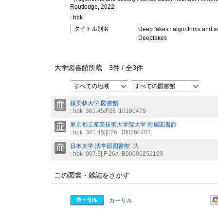
Routledge, 2022
: hbk
タイトル別名
Deep fakes : algorithms and s
Deepfakes
大学図書館所蔵
3
件 /
全
3
件
すべての地域
すべての図書館
桜美林大学 図書館
: hbk
361.45/F26
10160479
東京都立産業技術大学院大学 附属図書館
: hbk
361.45||F26
300260403
日本大学 法学部図書館
法
: hbk
007.3||F 26a
B0000625216X
この図書・雑誌をさがす
カーリル