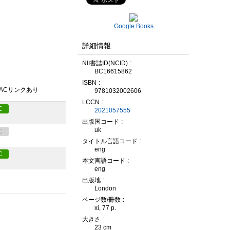
Google Books
詳細情報
NII書誌ID(NCID)
BC16615862
ISBN
PACリンクあり
9781032002606
LCCN
C
2021057555
出版国コード
uk
C
タイトル言語コード
eng
C
本文言語コード
eng
出版地
London
ページ数/冊数
xi, 77 p.
大きさ
23 cm