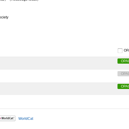
ociety
O
OPA
OPA
OPA
WorldCat