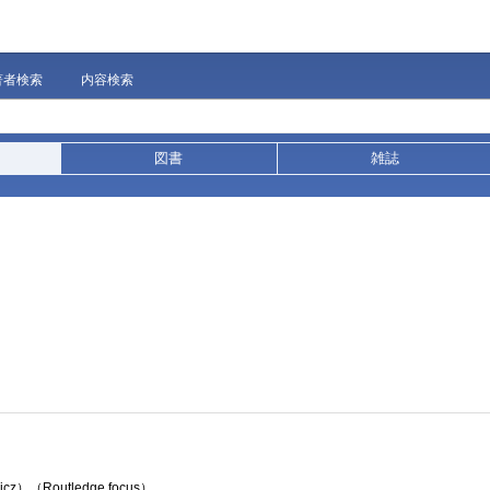
著者検索
内容検索
図書
雑誌
imowicz）（Routledge focus）