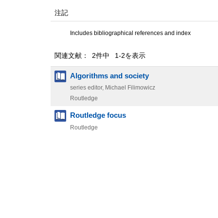
注記
Includes bibliographical references and index
関連文献： 2件中 1-2を表示
Algorithms and society
series editor, Michael Filimowicz
Routledge
Routledge focus
Routledge