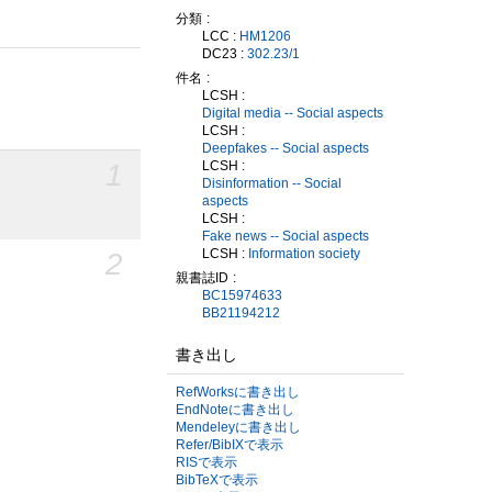
分類
LCC :
HM1206
DC23 :
302.23/1
件名
LCSH :
Digital media -- Social aspects
LCSH :
Deepfakes -- Social aspects
1
LCSH :
Disinformation -- Social
aspects
LCSH :
Fake news -- Social aspects
2
LCSH :
Information society
親書誌ID
BC15974633
BB21194212
書き出し
RefWorksに書き出し
EndNoteに書き出し
Mendeleyに書き出し
Refer/BibIXで表示
RISで表示
BibTeXで表示