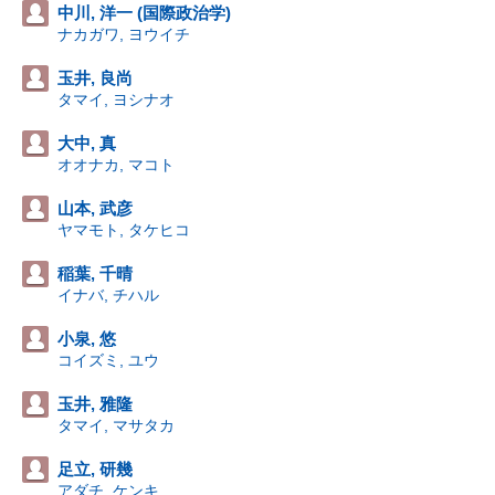
中川, 洋一 (国際政治学)
ナカガワ, ヨウイチ
玉井, 良尚
タマイ, ヨシナオ
大中, 真
オオナカ, マコト
山本, 武彦
ヤマモト, タケヒコ
稲葉, 千晴
イナバ, チハル
小泉, 悠
コイズミ, ユウ
玉井, 雅隆
タマイ, マサタカ
足立, 研幾
アダチ, ケンキ