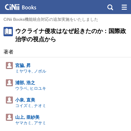
CiNii Books機能統合対応の追加実施をいたしました
ウクライナ侵攻はなぜ起きたのか : 国際政
治学の視点から
著者
宮脇, 昇
ミヤワキ, ノボル
浦部, 浩之
ウラベ, ヒロユキ
小泉, 直美
コイズミ, ナオミ
山上, 亜紗美
ヤマカミ, アサミ