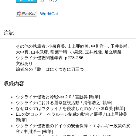
WorldCat
注記
その他の執筆者: 小泉直美, 山上亜紗美, 中川洋一, 玉井良尚,
大中真, 山本武彦, 稲葉千晴, 小泉悠, 玉井雅隆, 足立研幾
ウクライナ侵攻関連年表: p278-286
文献あり
編者名の「脇」はにくづきに刀三つ
収録内容
ウクライナ侵攻と冷戦ver.2.0 / 宮𦚰昇 [執筆]
ウクライナにおける選挙監視活動 / 浦部浩之 [執筆]
なぜロシアはウクライナを侵攻したのか / 小泉直美 [執筆]
EUの対ロシア・ベラルーシ制裁の動向と展望 / 山上亜紗美
[執筆]
ウクライナ侵攻後のドイツの安全保障・エネルギー政策の変
容 / 中川洋一 [執筆]