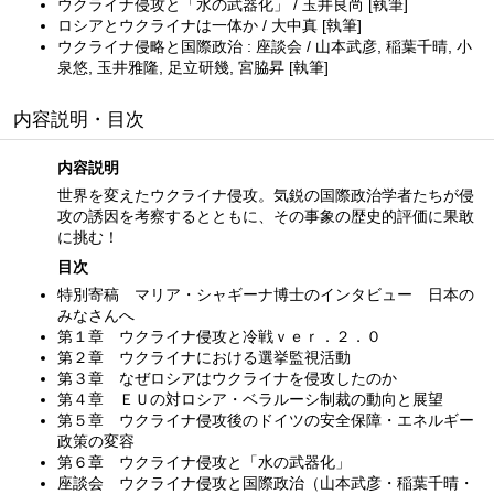
ウクライナ侵攻と「水の武器化」 / 玉井良尚 [執筆]
ロシアとウクライナは一体か / 大中真 [執筆]
ウクライナ侵略と国際政治 : 座談会 / 山本武彦, 稲葉千晴, 小
泉悠, 玉井雅隆, 足立研幾, 宮脇昇 [執筆]
内容説明・目次
内容説明
世界を変えたウクライナ侵攻。気鋭の国際政治学者たちが侵
攻の誘因を考察するとともに、その事象の歴史的評価に果敢
に挑む！
目次
特別寄稿 マリア・シャギーナ博士のインタビュー 日本の
みなさんへ
第１章 ウクライナ侵攻と冷戦ｖｅｒ．２．０
第２章 ウクライナにおける選挙監視活動
第３章 なぜロシアはウクライナを侵攻したのか
第４章 ＥＵの対ロシア・ベラルーシ制裁の動向と展望
第５章 ウクライナ侵攻後のドイツの安全保障・エネルギー
政策の変容
第６章 ウクライナ侵攻と「水の武器化」
座談会 ウクライナ侵攻と国際政治（山本武彦・稲葉千晴・