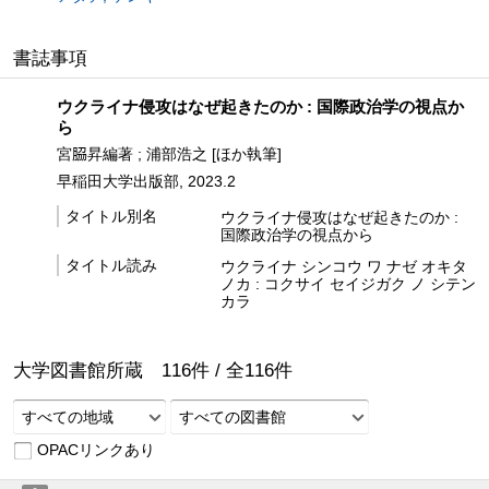
書誌事項
ウクライナ侵攻はなぜ起きたのか : 国際政治学の視点か
ら
宮𦚰昇編著 ; 浦部浩之 [ほか執筆]
早稲田大学出版部, 2023.2
タイトル別名
ウクライナ侵攻はなぜ起きたのか :
国際政治学の視点から
タイトル読み
ウクライナ シンコウ ワ ナゼ オキタ
ノカ : コクサイ セイジガク ノ シテン
カラ
大学図書館所蔵
116
件 /
全
116
件
すべての地域
すべての図書館
OPACリンクあり