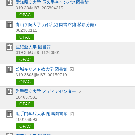
愛知県立大学 長久手キャンパス図書館
319.38/Mi87
205804315
OPAC
青山学院大学 万代記念図書館(相模原分館)
882303111
OPAC
亜細亜大学 図書館
319.38/U 59
11263501
OPAC
茨城キリスト教大学 図書館
図
319.3803||Mi87
00150719
OPAC
岩手県立大学 メディアセンター
メ
104657531
OPAC
追手門学院大学 附属図書館
図
100108593
OPAC