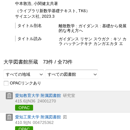
中本敦浩, 小関健太共著
（ライブラリ新数学基礎テキスト, TK6）
サイエンス社, 2023.3
タイトル別名
離散数学 : ガイダンス : 基礎から発展
的な考え方へ
タイトル読み
ガイダンス リサン スウガク : キソ カ
ラ ハッテンテキナ カンガエカタ エ
大学図書館所蔵
73
件 /
全
73
件
すべての地域
すべての図書館
OPACリンクあり
愛知教育大学 附属図書館
研究室
415.6||N36
24001270
OPAC
愛知工業大学 附属図書館
図
410.9||N
004725362
OPAC