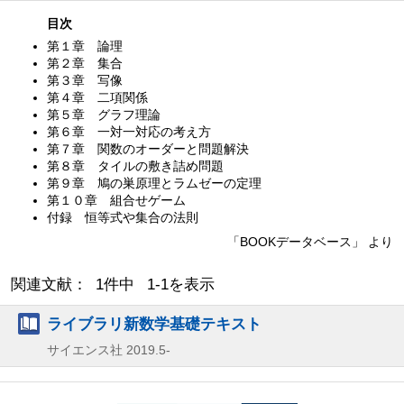
目次
第１章 論理
第２章 集合
第３章 写像
第４章 二項関係
第５章 グラフ理論
第６章 一対一対応の考え方
第７章 関数のオーダーと問題解決
第８章 タイルの敷き詰め問題
第９章 鳩の巣原理とラムゼーの定理
第１０章 組合せゲーム
付録 恒等式や集合の法則
「BOOKデータベース」 より
関連文献： 1件中 1-1を表示
ライブラリ新数学基礎テキスト
サイエンス社
2019.5-