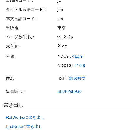
出版国コード
ja
タイトル言語コード
jpn
本文言語コード
jpn
出版地
東京
ページ数/冊数
vii, 212p
大きさ
21cm
分類
NDC9 :
410.9
NDC10 :
410.9
件名
BSH :
離散数学
親書誌ID
BB28298930
書き出し
RefWorksに書き出し
EndNoteに書き出し