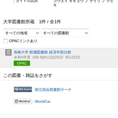
タイトル読み
コウエイ キギョウ ノ ケイリ ノ テビ
キ
大学図書館所蔵
1
件 /
全
1
件
すべての地域
すべての図書館
OPACリンクあり
長崎大学 附属図書館 経済学部分館
令和4年度
336.9||Ko22||2022
3512223
OPAC
この図書・雑誌をさがす
国立国会図書館サーチ
WorldCat