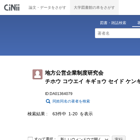
論文・データをさがす
大学図書館の本をさがす
図書・雑誌検索
地方公営企業制度研究会
チホウ コウエイ キギョウ セイド ケン
ID:DA01364079
同姓同名の著者を検索
検索結果
63件中 1-20 を表示
すべて選択：
新しいウィンドウで開く