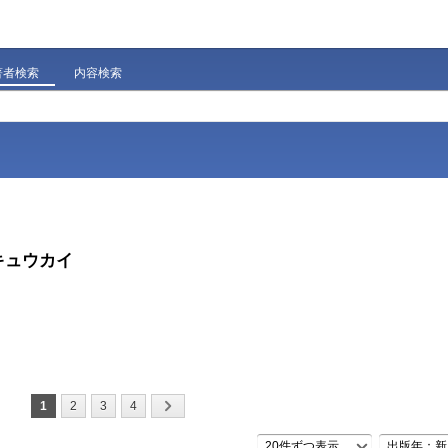
著者検索
内容検索
キュウカイ
1
2
3
4
20件ずつ表示
出版年：新