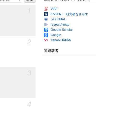
1
VIAF
KAKEN — 研究者をさがす
J-GLOBAL
researchmap
Google Scholar
Google
2
Yahoo! JAPAN
関連著者
3
4