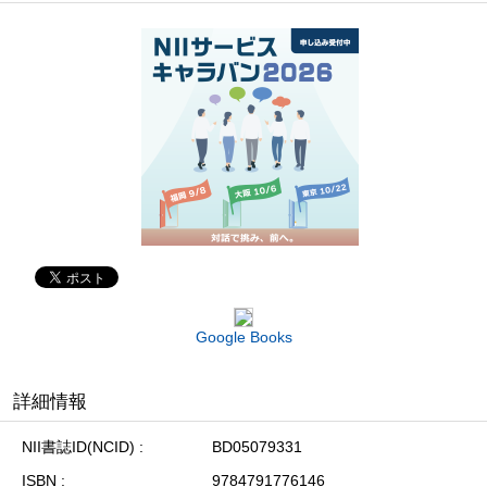
Google Books
詳細情報
NII書誌ID(NCID)
BD05079331
ISBN
9784791776146