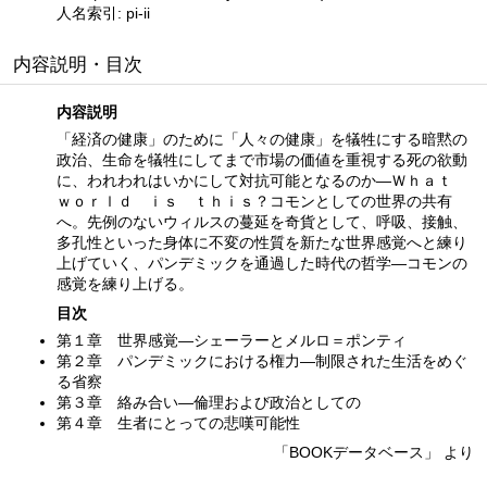
人名索引: pi-ii
内容説明・目次
内容説明
「経済の健康」のために「人々の健康」を犠牲にする暗黙の
政治、生命を犠牲にしてまで市場の価値を重視する死の欲動
に、われわれはいかにして対抗可能となるのか―Ｗｈａｔ
ｗｏｒｌｄ ｉｓ ｔｈｉｓ？コモンとしての世界の共有
へ。先例のないウィルスの蔓延を奇貨として、呼吸、接触、
多孔性といった身体に不変の性質を新たな世界感覚へと練り
上げていく、パンデミックを通過した時代の哲学―コモンの
感覚を練り上げる。
目次
第１章 世界感覚―シェーラーとメルロ＝ポンティ
第２章 パンデミックにおける権力―制限された生活をめぐ
る省察
第３章 絡み合い―倫理および政治としての
第４章 生者にとっての悲嘆可能性
「BOOKデータベース」 より