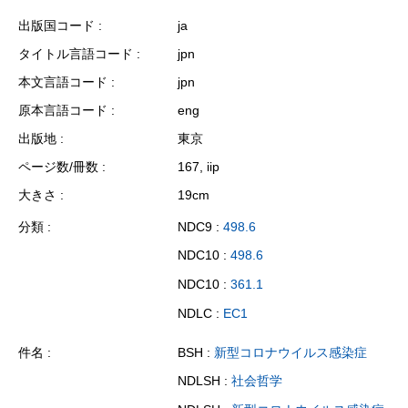
出版国コード
ja
タイトル言語コード
jpn
本文言語コード
jpn
原本言語コード
eng
出版地
東京
ページ数/冊数
167, iip
大きさ
19cm
分類
NDC9 :
498.6
NDC10 :
498.6
NDC10 :
361.1
NDLC :
EC1
件名
BSH :
新型コロナウイルス感染症
NDLSH :
社会哲学