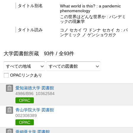
タイトル別名
What world is this? : a pandemic
phenomenology
この世界はどんな世界か : パンデミ
ックの現象学
タイトル読み
コノ セカイ ワ ドンナ セカイ カ : パ
ンデミック ノ ゲンショウガク
大学図書館所蔵
93
件 /
全
93
件
すべての地域
すべての図書館
OPACリンクあり
愛知淑徳大学 図書館
4986/B96
10362584
OPAC
青山学院大学 図書館
002308389
OPAC
亜細亜大学 図書館