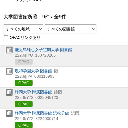
大学図書館所蔵
9
件 /
全
9
件
すべての地域
すべての図書館
OPACリンクあり
鹿児島純心女子短期大学 図書館
222.6||YO
160728265
OPAC
敬和学園大学 図書館
図
222.6||YA
000116993
OPAC
静岡大学 附属図書館
静図
222.6/Y72
0023045123
OPAC
静岡大学 附属図書館 浜松分館
浜図
222.6/Y72
8224000714
OPAC