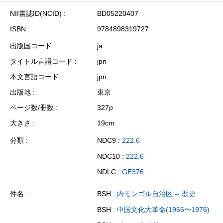
NII書誌ID(NCID)
BD05220407
ISBN
9784898319727
出版国コード
ja
タイトル言語コード
jpn
本文言語コード
jpn
出版地
東京
ページ数/冊数
327p
大きさ
19cm
分類
NDC9 :
222.6
NDC10 :
222.6
NDLC :
GE376
件名
BSH :
内モンゴル自治区 -- 歴史
BSH :
中国文化大革命(1966〜1976)