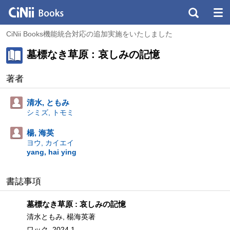
CiNii Books機能統合対応の追加実施をいたしました
墓標なき草原 : 哀しみの記憶
著者
清水, ともみ
シミズ, トモミ
楊, 海英
ヨウ, カイエイ
yang, hai ying
書誌事項
墓標なき草原 : 哀しみの記憶
清水ともみ, 楊海英著
ワック, 2024.1