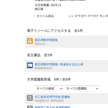
大日本図書, 2023.11
改訂版
タイトル読み
シン オウヨウ スウガク モン
電子リソースにアクセスする 全
1
件
新応用数学問題集
2023.11.
並立書誌 全
1
件
新応用数学問題集 / 高遠節夫 [ほか] 著
BD08025022
大学図書館所蔵
5
件 /
全
5
件
すべての地域
すべての図書館
呉工業高等専門学校 図書館
410||Sh-57
90052891
静岡理工科大学 附属図書館