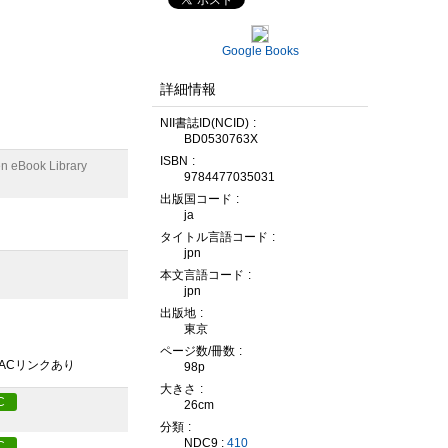
Google Books
詳細情報
NII書誌ID(NCID)
BD0530763X
ISBN
n eBook Library
9784477035031
出版国コード
ja
タイトル言語コード
jpn
本文言語コード
jpn
出版地
東京
ページ数/冊数
PACリンクあり
98p
大きさ
C
26cm
分類
NDC9 :
410
C