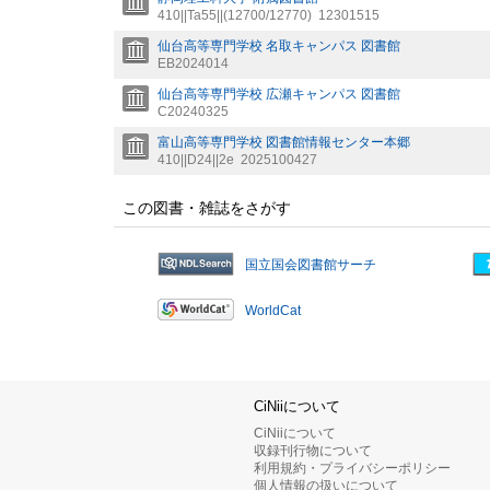
410||Ta55||(12700/12770)
12301515
仙台高等専門学校 名取キャンパス 図書館
EB2024014
仙台高等専門学校 広瀬キャンパス 図書館
C20240325
富山高等専門学校 図書館情報センター本郷
410||D24||2e
2025100427
この図書・雑誌をさがす
国立国会図書館サーチ
WorldCat
CiNiiについて
CiNiiについて
収録刊行物について
利用規約・プライバシーポリシー
個人情報の扱いについて