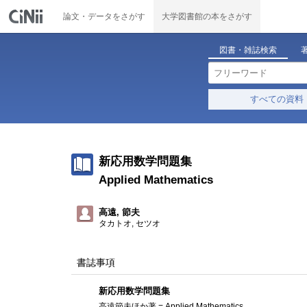
論文・データをさがす
大学図書館の本をさがす
図書・雑誌検索
すべての資料
新応用数学問題集
Applied Mathematics
高遠, 節夫
タカトオ, セツオ
書誌事項
新応用数学問題集
高遠節夫ほか著 = Applied Mathematics