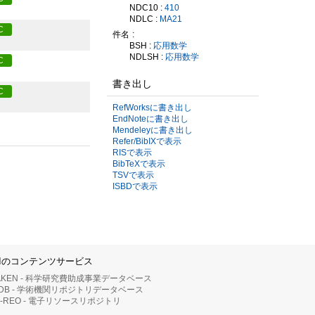
NDC10 :
410
NDLC :
MA21
C
件名
BSH :
応用数学
NDLSH :
応用数学
C
書き出し
C
RefWorksに書き出し
EndNoteに書き出し
Mendeleyに書き出し
Refer/BibIXで表示
RISで表示
BibTeXで表示
TSVで表示
ISBDで表示
IIのコンテンツサービス
AKEN - 科学研究費助成事業データベース
RDB - 学術機関リポジトリデータベース
II-REO - 電子リソースリポジトリ