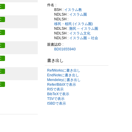
件名
C
BSH :
イスラム教
NDLSH :
イスラム圏
NDLSH :
C
移民・植民 (イスラム圏)
NDLSH :
難民 -- イスラム圏
C
NDLSH :
イスラム文化
NDLSH :
イスラム圏 -- 社会
親書誌ID
C
BD01655940
C
書き出し
RefWorksに書き出し
C
EndNoteに書き出し
Mendeleyに書き出し
C
Refer/BibIXで表示
RISで表示
BibTeXで表示
TSVで表示
ISBDで表示