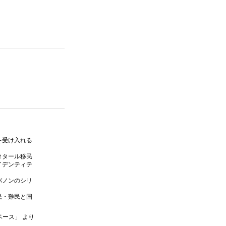
を受け入れる
タタール移民
イデンティテ
バノンのシリ
民・難民と国
ベース」 より