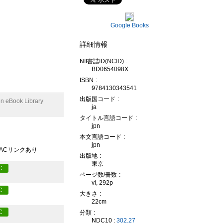
Google Books
詳細情報
NII書誌ID(NCID)
BD0654098X
ISBN
9784130343541
出版国コード
n eBook Library
ja
タイトル言語コード
jpn
本文言語コード
jpn
PACリンクあり
出版地
東京
C
ページ数/冊数
vi, 292p
C
大きさ
22cm
C
分類
NDC10 :
302.27