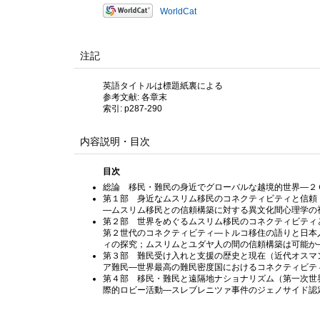
WorldCat
注記
英語タイトルは標題紙裏による
参考文献: 各章末
索引: p287-290
内容説明・目次
目次
総論 移民・難民の身近でグローバルな越境的世界―２
第１部 身近なムスリム移民のコネクティビティと信頼
―ムスリム移民との信頼構築に対する異文化間心理学の
第２部 世界をめぐるムスリム移民のコネクティビティ
第２世代のコネクティビティ―トルコ移住の語りと日本
ィの探究；ムスリムとユダヤ人の間の信頼構築は可能か
第３部 難民受け入れと支援の歴史と現在（近代オスマ
ア難民―世界最高の難民密度国におけるコネクティビテ
第４部 移民・難民と遠隔地ナショナリズム（第一次世
際的ロビー活動―スレブレニツァ事件のジェノサイド認