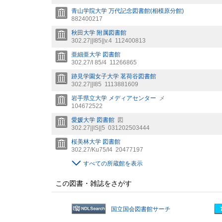
青山学院大学 万代記念図書館(相模原分館)
882400217
秋田大学 附属図書館
302.27||I85||v.4
112400813
亜細亜大学 図書館
302.27/I 85/4
11266865
跡見学園女子大学 茗荷谷図書館
302.27||I85
1113881609
岩手県立大学 メディアセンター
メ
104672522
愛媛大学 図書館
図
302.27||IS||5
031202503444
桜美林大学 図書館
302.27/Ku75/I4
20477197
すべての所蔵館を表示
この図書・雑誌をさがす
国立国会図書館サーチ