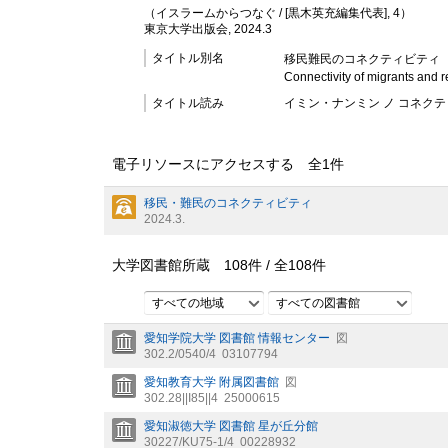
（イスラームからつなぐ / [黒木英充編集代表], 4）
東京大学出版会, 2024.3
タイトル別名
移民難民のコネクティビティ
Connectivity of migrants and 
タイトル読み
イミン・ナンミン ノ コネク
電子リソースにアクセスする 全
1
件
移民・難民のコネクティビティ
2024.3.
大学図書館所蔵
108
件 /
全
108
件
すべての地域
すべての図書館
愛知学院大学 図書館 情報センター
図
302.2/0540/4
03107794
愛知教育大学 附属図書館
図
302.28||I85||4
25000615
愛知淑徳大学 図書館 星が丘分館
30227/KU75-1/4
00228932