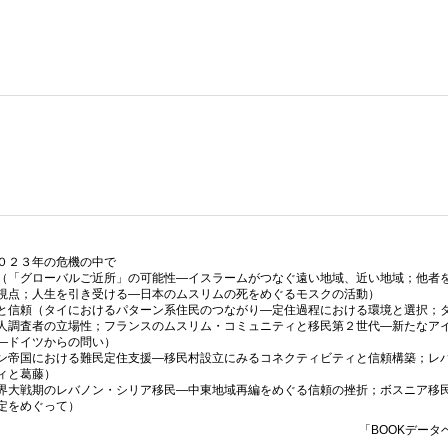
０２３年の危機の中で
（「グローバルご近所」の可能性―イスラームがつなぐ遠い地域、近い地域；他者
視点；人生を引き受ける―日本のムスリムの死をめぐるモスクの活動）
と信頼（タイにおけるパターン系住民のつながり―定住過程における環境と選択；
人調査者の立場性；フランスのムスリム・コミュニティと移民第２世代―新たなア
―ドイツからの問い）
ン帝国における難民定住支援―移民村設立にみるコネクティビティと信頼構築；レ
ィと葛藤）
界大戦期のレバノン・シリア移民―中東地域再編をめぐる信頼の挫折；ボスニア移
定をめぐって）
「BOOKデータ