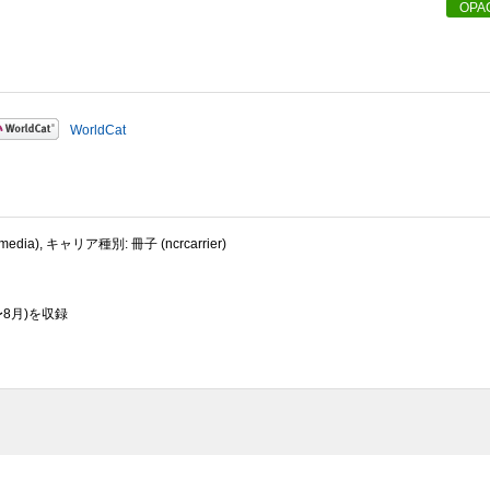
OPA
WorldCat
dia), キャリア種別: 冊子 (ncrcarrier)
〜8月)を収録