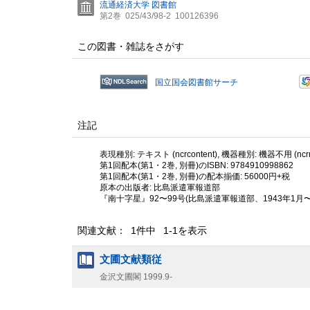
流通経済大学 図書館
第2巻
025/43/98-2
100126396
この図書・雑誌をさがす
国立国会図書館サーチ
注記
表現種別: テキスト (ncrcontent), 機器種別: 機器不用 (ncrme
第1回配本(第1・2巻, 別冊)のISBN: 9784910998862
第1回配本(第1・2巻, 別冊)の配本揃価: 56000円+税
原本の出版者: 比島派遣軍報道部
『南十字星』92〜99号(比島派遣軍報道部、1943年1月
関連文献： 1件中 1-1を表示
文圃文献類従
金沢文圃閣
1999.9-