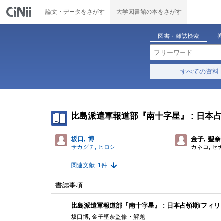
論文・データをさがす
大学図書館の本をさがす
図書・雑誌検索
すべての資料
比島派遣軍報道部『南十字星』 : 日本
坂口, 博
金子, 聖奈
サカグチ, ヒロシ
カネコ, セ
関連文献: 1件
書誌事項
比島派遣軍報道部『南十字星』 : 日本占領期/フィ
坂口博, 金子聖奈監修・解題