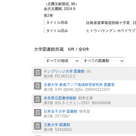
（文圃文献類従, 98）
金沢文圃閣, 2024.9
第2巻
タイトル別名
比島派遣軍報道部南十字星 :
タイトル読み
ヒトウ ハケングン ホウドウブ
大学図書館所蔵
6
件 /
全
6
件
すべての地域
すべての図書館
ケンブリッジ大学 図書館
UL
第2巻
FD.363:12.2
京都大学 東南アジア地域研究研究所 図書室
第2巻
II Ph 4||596.2||Sa
200045222107
奈良県立図書情報館
戦争文庫
第2巻
051.3-ミナミシ-2537
981040438
日本女子大学 図書館
研究室
第2巻
2577067
立教大学 図書館
第2巻
52422831