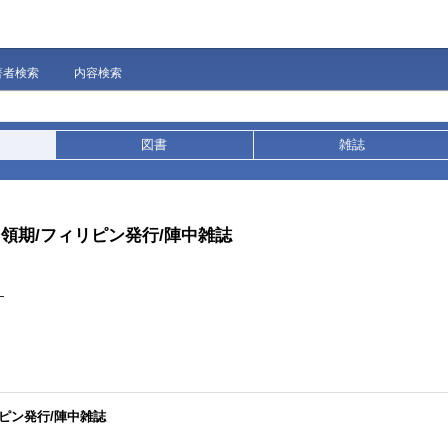
著者検索
内容検索
図書
雑誌
占領期/フィリピン発行/陣中雑誌
ナ
リピン発行/陣中雑誌