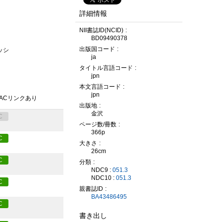
詳細情報
NII書誌ID(NCID)
BD09490378
出版国コード
ッシ
ja
タイトル言語コード
jpn
本文言語コード
jpn
PACリンクあり
出版地
金沢
C
ページ数/冊数
366p
C
大きさ
26cm
C
分類
NDC9 :
051.3
NDC10 :
051.3
C
親書誌ID
BA43486495
C
書き出し