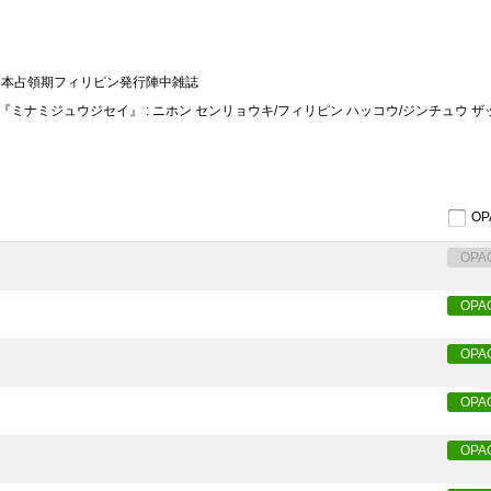
 日本占領期フィリピン発行陣中雑誌
『ミナミジュウジセイ』 : ニホン センリョウキ/フィリピン ハッコウ/ジンチュウ ザ
O
OPA
OPA
OPA
OPA
OPA