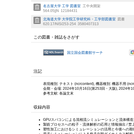
名古屋大学 工学 図書室
工中央開架
564.05||N
12184431
北海道大学 大学院工学研究科・工学部図書室
図書
620.17/NIS/253-254
3580407313
この図書・雑誌をさがす
国立国会図書館サーチ
注記
表現種別: テキスト (ncrcontent), 機器種別: 機器不用 (ncrme
会期・会場: 2024年10月16日(第253回・大阪), 2024年
参考文献: 各論文末
収録内容
GPUスパコンによる混相流シミュレーションと流体構造連成解
製銑プロセスへの粒子・流体解析の応用と情報抽出 / 埜上洋
塑性加工におけるシミュレーションの活用と今後への期待 /