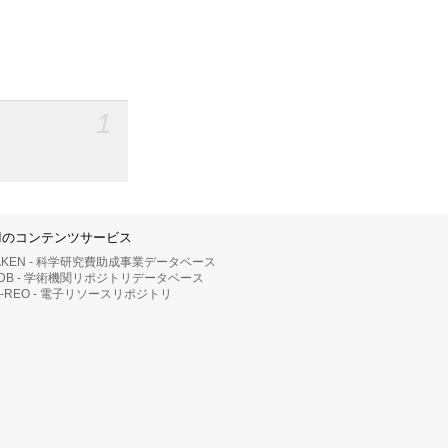
1
IIのコンテンツサービス
AKEN - 科学研究費助成事業データベース
RDB - 学術機関リポジトリデータベース
II-REO - 電子リソースリポジトリ