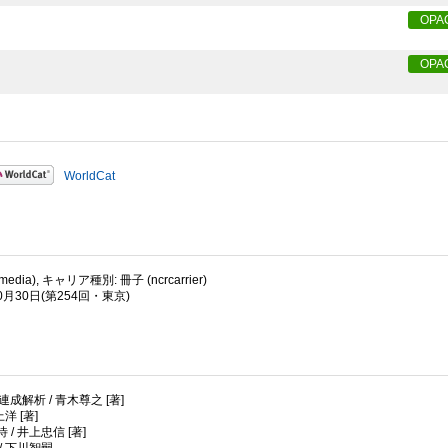
OPA
OPA
WorldCat
dia), キャリア種別: 冊子 (ncrcarrier)
10月30日(第254回・東京)
析 / 青木尊之 [著]
 [著]
 井上忠信 [著]