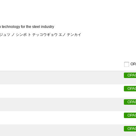
technology for the steel industry
ジュツ ノ シンポ ト テッコウギョウ エノ テンカイ
O
OPA
OPA
OPA
OPA
OPA