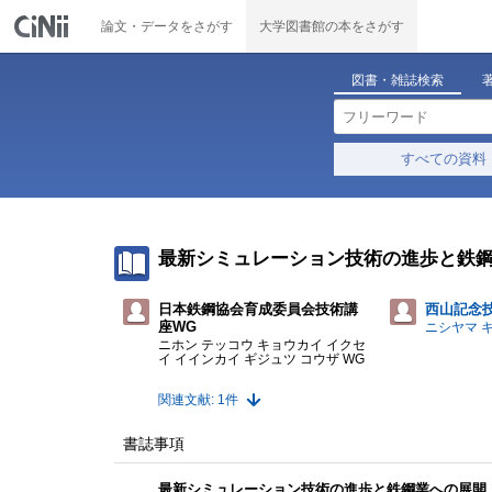
論文・データをさがす
大学図書館の本をさがす
図書・雑誌検索
すべての資料
最新シミュレーション技術の進歩と鉄
日本鉄鋼協会育成委員会技術講
西山記念
座WG
ニシヤマ 
ニホン テッコウ キョウカイ イクセ
イ イインカイ ギジュツ コウザ WG
関連文献: 1件
書誌事項
最新シミュレーション技術の進歩と鉄鋼業への展開