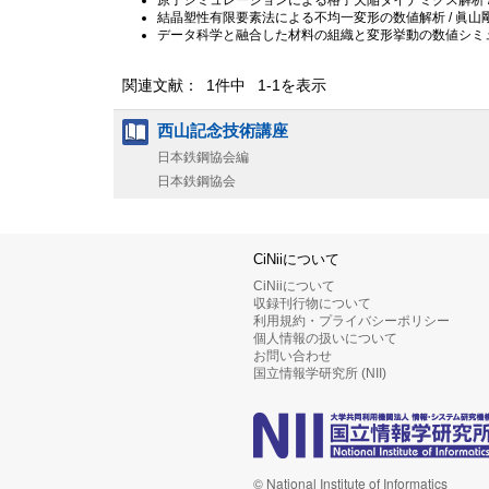
原子シミュレーションによる格子欠陥ダイナミクス解析 /
結晶塑性有限要素法による不均一変形の数値解析 / 眞山剛 
データ科学と融合した材料の組織と変形挙動の数値シミュレー
関連文献： 1件中 1-1を表示
西山記念技術講座
日本鉄鋼協会編
日本鉄鋼協会
CiNiiについて
CiNiiについて
収録刊行物について
利用規約・プライバシーポリシー
個人情報の扱いについて
お問い合わせ
国立情報学研究所 (NII)
© National Institute of Informatics