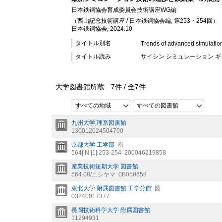
日本鉄鋼協会育成委員会技術講座WG編
（西山記念技術講座 / 日本鉄鋼協会編, 第253・254回）
日本鉄鋼協会, 2024.10
タイトル別名
Trends of advanced simulation 
タイトル読み
サイシン シミュレーション ギ
大学図書館所蔵
7
件 /
全
7
件
すべての地域
すべての図書館
九州大学 理系図書館
130012024504790
京都大学 工学部
南
564||N||1||253-254
200046219858
産業技術短期大学 図書館
564.08/ニシヤマ
0B058658
東北大学 附属図書館 工学分館
図
03240017377
長岡技術科学大学 附属図書館
11294931