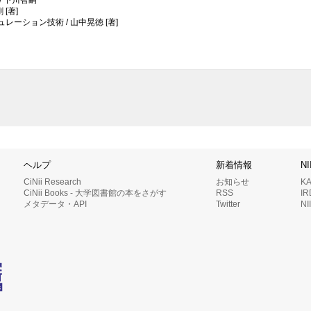
 下川智嗣
[著]
ション技術 / 山中晃徳 [著]
ヘルプ
新着情報
N
CiNii Research
お知らせ
K
CiNii Books - 大学図書館の本をさがす
RSS
I
メタデータ・API
Twitter
N