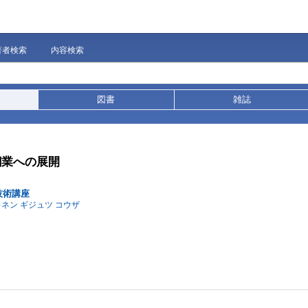
著者検索
内容検索
図書
雑誌
鋼業への展開
技術講座
キネン ギジュツ コウザ