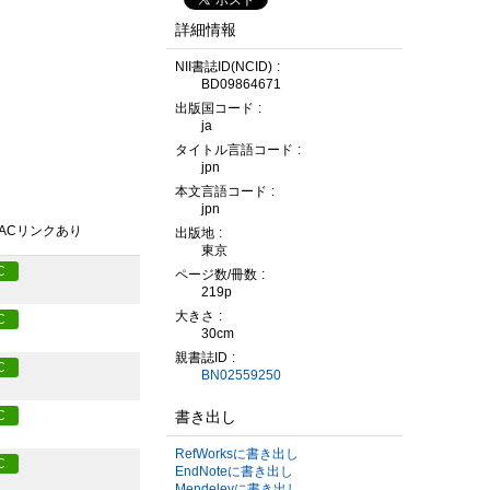
詳細情報
NII書誌ID(NCID)
BD09864671
出版国コード
ja
タイトル言語コード
jpn
本文言語コード
jpn
PACリンクあり
出版地
東京
C
ページ数/冊数
219p
大きさ
C
30cm
親書誌ID
C
BN02559250
書き出し
C
RefWorksに書き出し
C
EndNoteに書き出し
Mendeleyに書き出し