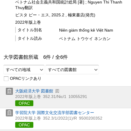
ベトナム社会主義共和国統計総局 [著] ; Nguyen Thi Thanh
Thuy翻訳
ビスタ ピー・エス, 2025.2 , 極東書店(発売)
2022年版上巻
タイトル別名
Niên giám thống kê Việt Nam
タイトル読み
ベトナム トウケイ ネンカン
大学図書館所蔵
6
件 /
全
6
件
すべての地域
すべての図書館
OPACリンクあり
大阪経済大学 図書館
図
2022年版上巻
352.31/Nic/1
10055291
OPAC
学習院大学 国際文化交流学部図書センター
2022年版上巻
352.3/1/2022(1)/R
9500200352
OPAC