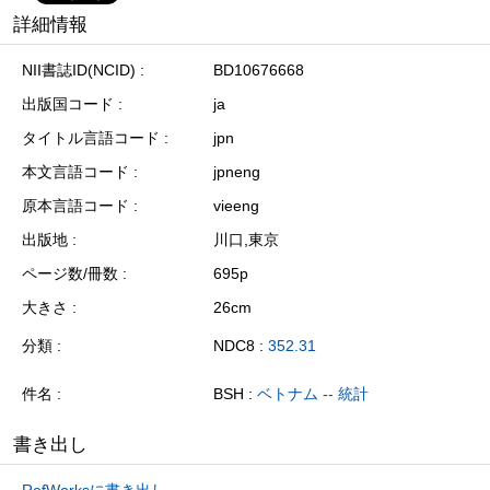
詳細情報
NII書誌ID(NCID)
BD10676668
出版国コード
ja
タイトル言語コード
jpn
本文言語コード
jpneng
原本言語コード
vieeng
出版地
川口,東京
ページ数/冊数
695p
大きさ
26cm
分類
NDC8 :
352.31
件名
BSH :
ベトナム -- 統計
書き出し
RefWorksに書き出し