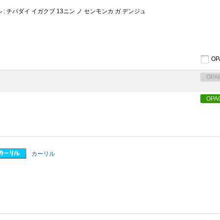
 : チバダイ イガクブ 13ニン ノ センモンカ ガ デンジュ
O
OPA
OPA
カーリル