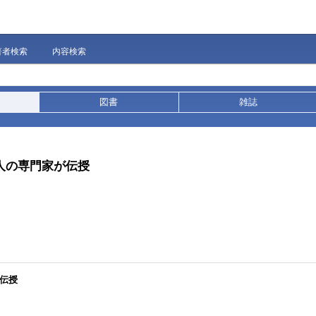
著者検索
内容検索
図書
雑誌
3人の専門家が伝授
が伝授