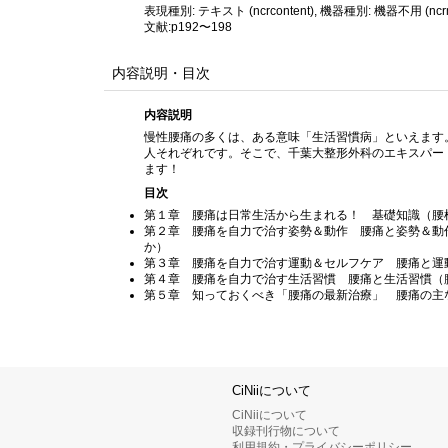
表現種別: テキスト (ncrcontent), 機器種別: 機器不用 (ncrme
文献:p192〜198
内容説明・目次
内容説明
慢性腰痛の多くは、ある意味「生活習慣病」といえます
人それぞれです。そこで、千葉大整形外科のエキスパー
ます！
目次
第１章 腰痛は日常生活から生まれる！ 基礎知識（腰
第２章 腰痛を自力で治す姿勢＆動作 腰痛と姿勢＆動
か）
第３章 腰痛を自力で治す運動＆セルフケア 腰痛と運
第４章 腰痛を自力で治す生活習慣 腰痛と生活習慣（
第５章 知っておくべき「腰痛の最新治療」 腰痛の主
CiNiiについて
CiNiiについて
収録刊行物について
利用規約・プライバシーポリシー