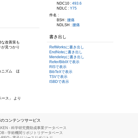
NDC10 :
493.6
NDLC :
Y75
件名
BSH :
腰痛
NDLSH :
腰痛
書き出し
効な改善策も
チが見つかり
RefWorksに書き出し
EndNoteに書き出し
Mendeleyに書き出し
Refer/BibIXで表示
RISで表示
カニズム ほ
BibTeXで表示
TSVで表示
ISBDで表示
）
ベース」 より
IIのコンテンツサービス
AKEN - 科学研究費助成事業データベース
RDB - 学術機関リポジトリデータベース
II-REO - 電子リソースリポジトリ