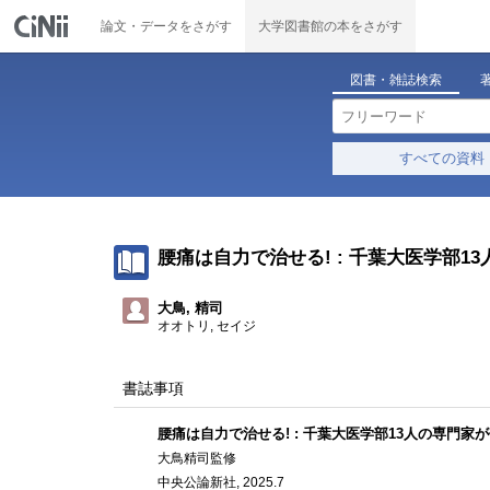
論文・データをさがす
大学図書館の本をさがす
図書・雑誌検索
すべての資料
腰痛は自力で治せる! : 千葉大医学部1
大鳥, 精司
オオトリ, セイジ
書誌事項
腰痛は自力で治せる! : 千葉大医学部13人の専門家
大鳥精司監修
中央公論新社, 2025.7