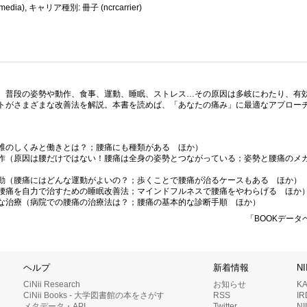
dia), キャリア種別: 冊子 (ncrcarrier)
。普段の姿勢や動作、食事、運動、睡眠、ストレス…その原因は多岐にわたり、有
トがさまざまな改善法を解説。本書を読めば、「あなたの痛み」に最適なアプロー
椎のしくみと働きとは？；腰痛にも種類がある ほか）
作（原因は腰だけではない！腰痛は全身の姿勢とつながっている；姿勢と腰痛のメ
動（腰痛にはどんな運動がよいの？；歩くことで腰痛が治るケースもある ほか）
腰痛を自力で治すための睡眠改善法；マインドフルネスで腰痛をやわらげる ほか
な治療（病院での腰痛の治療法は？；腰痛の基本的な診断手順 ほか）
「BOOKデータ
ヘルプ
新着情報
N
CiNii Research
お知らせ
K
CiNii Books - 大学図書館の本をさがす
RSS
I
メタデータ・API
Twitter
N