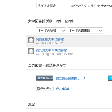
タイトル読み
ヨウツウ ワ ジリキ デ ナオセル
大学図書館所蔵
2
件 /
全
2
件
すべての地域
すべての図書館
関西医療大学 図書館
493.6||O
00074022
西九州大学 附属図書館
498.3||Y||||108360
127132
この図書・雑誌をさがす
国立国会図書館サーチ
WorldCat
注記