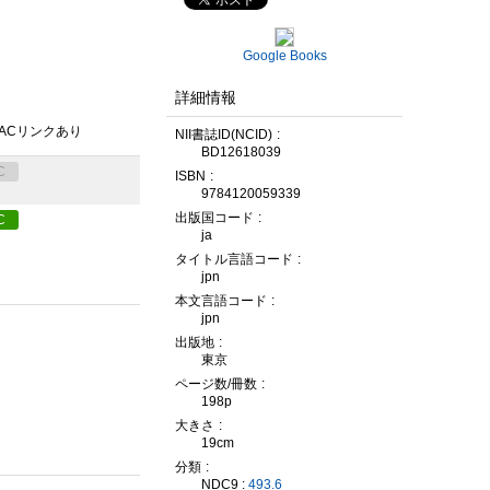
Google Books
詳細情報
PACリンクあり
NII書誌ID(NCID)
BD12618039
C
ISBN
9784120059339
出版国コード
C
ja
タイトル言語コード
jpn
本文言語コード
jpn
出版地
東京
ページ数/冊数
198p
大きさ
19cm
分類
NDC9 :
493.6