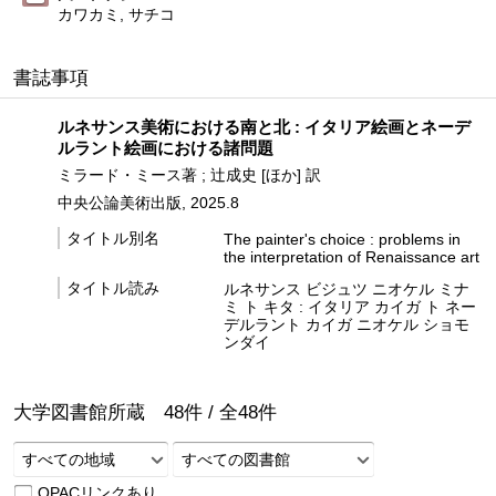
カワカミ, サチコ
書誌事項
ルネサンス美術における南と北 : イタリア絵画とネーデ
ルラント絵画における諸問題
ミラード・ミース著 ; 辻成史 [ほか] 訳
中央公論美術出版, 2025.8
タイトル別名
The painter's choice : problems in
the interpretation of Renaissance art
タイトル読み
ルネサンス ビジュツ ニオケル ミナ
ミ ト キタ : イタリア カイガ ト ネー
デルラント カイガ ニオケル ショモ
ンダイ
大学図書館所蔵
48
件 /
全
48
件
すべての地域
すべての図書館
OPACリンクあり