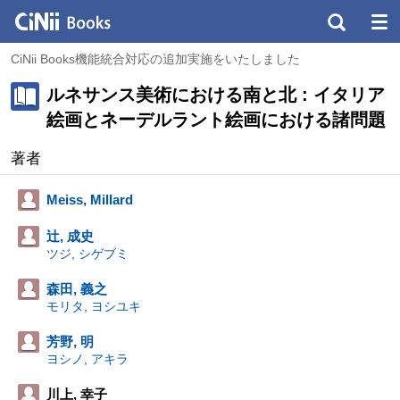
CiNii Books機能統合対応の追加実施をいたしました
ルネサンス美術における南と北 : イタリア
絵画とネーデルラント絵画における諸問題
著者
Meiss, Millard
辻, 成史
ツジ, シゲブミ
森田, 義之
モリタ, ヨシユキ
芳野, 明
ヨシノ, アキラ
川上, 幸子