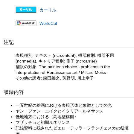
カーリル
WorldCat
注記
表現種別: テキスト (ncrcontent), 機器種別: 機器不用
(ncrmedia), キャリア種別: 冊子 (ncrcarrier)
翻訳の対象: The painter's choice : problems in the
interpretation of Renaissance art / Millard Meiss
その他の訳者: 森田義之, 芳野明, 川上幸子
収録内容
一五世紀の絵画における表現形体と象徴としての光
ヤン・ファン・エイクとイタリア・ルネサンス
低地地方における〈高地型構図〉
マザッチョと初期ルネサンス
記録資料に残されたピエロ・デッラ・フランチェスカの祭壇
画