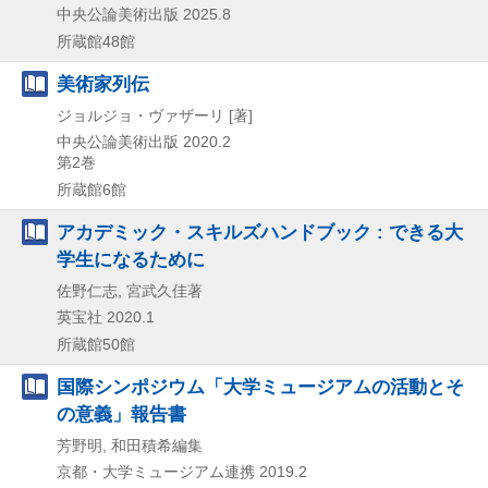
中央公論美術出版
2025.8
所蔵館48館
美術家列伝
ジョルジョ・ヴァザーリ [著]
中央公論美術出版
2020.2
第2巻
所蔵館6館
アカデミック・スキルズハンドブック : できる大
学生になるために
佐野仁志, 宮武久佳著
英宝社
2020.1
所蔵館50館
国際シンポジウム「大学ミュージアムの活動とそ
の意義」報告書
芳野明, 和田積希編集
京都・大学ミュージアム連携
2019.2