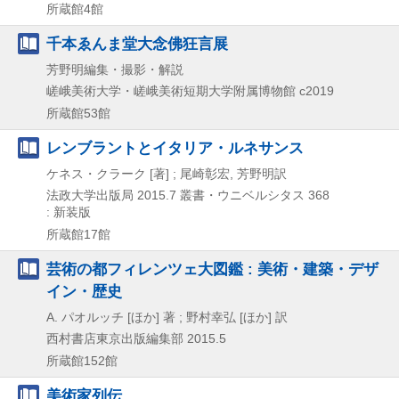
所蔵館4館
千本ゑんま堂大念佛狂言展
芳野明編集・撮影・解説
嵯峨美術大学・嵯峨美術短期大学附属博物館
c2019
所蔵館53館
レンブラントとイタリア・ルネサンス
ケネス・クラーク [著] ; 尾崎彰宏, 芳野明訳
法政大学出版局
2015.7
叢書・ウニベルシタス 368
: 新装版
所蔵館17館
芸術の都フィレンツェ大図鑑 : 美術・建築・デザ
イン・歴史
A. パオルッチ [ほか] 著 ; 野村幸弘 [ほか] 訳
西村書店東京出版編集部
2015.5
所蔵館152館
美術家列伝