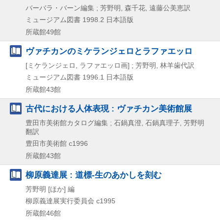
バーバラ・バーン編集 ; 芳野明, 森千花, 遠藤公美恵訳
ミュージアム図書
1998.2
日本語版
所蔵館49館
ヴァチカンのミケランジェロとラファエッロ
[ミケランジェロ, ラファエッロ画] ; 芳野明, 林羊歯代訳
ミュージアム図書
1996.1
日本語版
所蔵館43館
古代における人体表現 : ヴァチカン美術館展
豊田市美術館カタログ編集 ; 石鍋真澄, 石鍋真理子, 芳野明
翻訳
豊田市美術館
c1996
所蔵館43館
柳原義達展 : 道標-生のあかしを刻む
芳野明 [ほか] 編
柳原義達展実行委員会
c1995
所蔵館46館