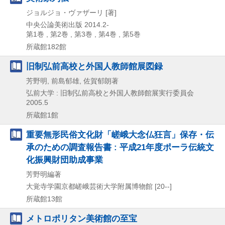
ジョルジョ・ヴァザーリ [著]
中央公論美術出版
2014.2-
第1巻 , 第2巻 , 第3巻 , 第4巻 , 第5巻
所蔵館182館
旧制弘前高校と外国人教師館展図録
芳野明, 前島郁雄, 佐賀郁朗著
弘前大学 : 旧制弘前高校と外国人教師館展実行委員会
2005.5
所蔵館1館
重要無形民俗文化財「嵯峨大念仏狂言」保存・伝
承のための調査報告書 : 平成21年度ポーラ伝統文
化振興財団助成事業
芳野明編著
大覚寺学園京都嵯峨芸術大学附属博物館
[20--]
所蔵館13館
メトロポリタン美術館の至宝