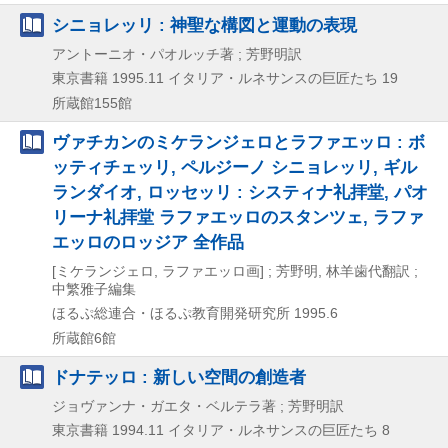
シニョレッリ : 神聖な構図と運動の表現
アントーニオ・パオルッチ著 ; 芳野明訳
東京書籍
1995.11
イタリア・ルネサンスの巨匠たち 19
所蔵館155館
ヴァチカンのミケランジェロとラファエッロ : ボ
ッティチェッリ, ペルジーノ シニョレッリ, ギル
ランダイオ, ロッセッリ : システィナ礼拝堂, パオ
リーナ礼拝堂 ラファエッロのスタンツェ, ラファ
エッロのロッジア 全作品
[ミケランジェロ, ラファエッロ画] ; 芳野明, 林羊歯代翻訳 ;
中繁雅子編集
ほるぷ総連合・ほるぷ教育開発研究所
1995.6
所蔵館6館
ドナテッロ : 新しい空間の創造者
ジョヴァンナ・ガエタ・ベルテラ著 ; 芳野明訳
東京書籍
1994.11
イタリア・ルネサンスの巨匠たち 8