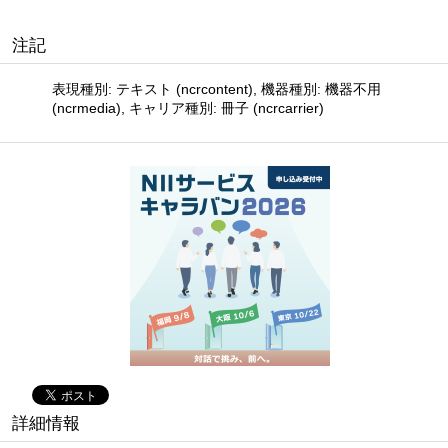
注記
表現種別: テキスト (ncrcontent), 機器種別: 機器不用
(ncrmedia), キャリア種別: 冊子 (ncrcarrier)
詳細情報